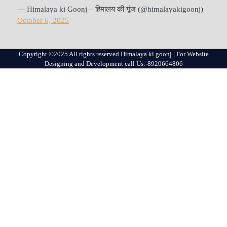
— Himalaya ki Goonj – हिमालय की गूंज (@himalayakigoonj)
October 6, 2025
Copyright ©2025 All rights reserved Himalaya ki goonj | For Website
Designing and Development call Us:-8920664806