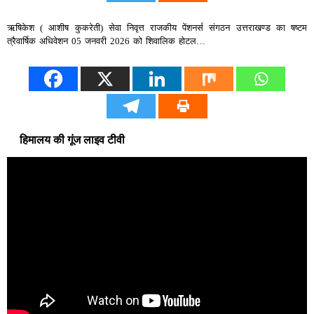
ऋषिकेश ( आशीष कुकरेती) सेवा निवृत्त राजकीय पेंशनर्स संगठन उत्तराखण्ड का षष्टम
त्रैवार्षिक अधिवेशन 05 जनवरी 2026 को शिवालिक होटल…
हिमालय की गूंज लाइव टीवी