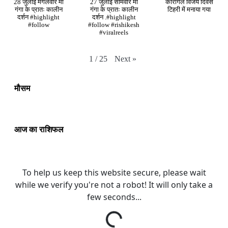
28 जुलाई मंगलवार मां
27 जुलाई सोमवार मां
कारगिल विजय दिवस
गंगा के प्रातः कालीन
गंगा के प्रातः कालीन
टिहरी में मनाया गया
दर्शन #highlight
दर्शन .#highlight
#follow
#follow #rishikesh
#viralreels
Next
»
1
/
25
मौसम
आज का राशिफल