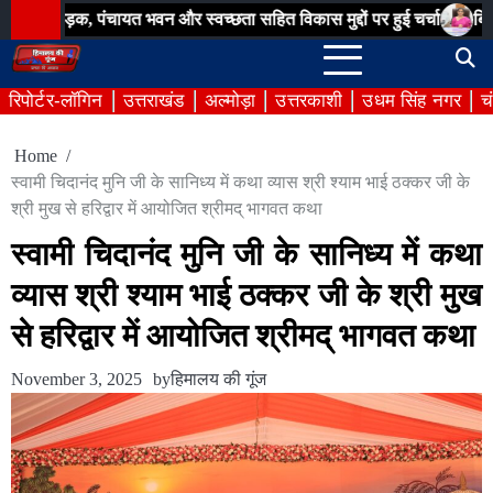
Skip
पंचायत भवन और स्वच्छता सहित विकास मुद्दों पर हुई चर्चा
बिना अनुमति आयो
to
content
रिपोर्टर-लॉगिन
उत्तराखंड
अल्मोड़ा
उत्तरकाशी
उधम सिंह नगर
च
Home
स्वामी चिदानंद मुनि जी के सानिध्य में कथा व्यास श्री श्याम भाई ठक्कर जी के
श्री मुख से हरिद्वार में आयोजित श्रीमद् भागवत कथा
स्वामी चिदानंद मुनि जी के सानिध्य में कथा
व्यास श्री श्याम भाई ठक्कर जी के श्री मुख
से हरिद्वार में आयोजित श्रीमद् भागवत कथा
November 3, 2025
by
हिमालय की गूंज