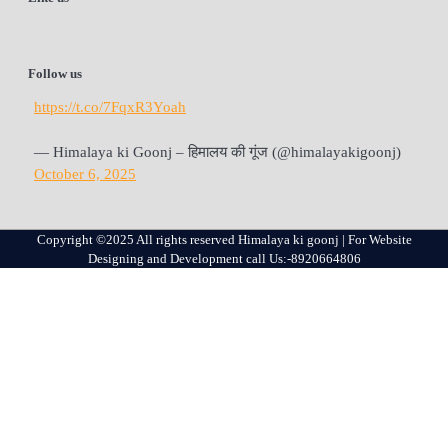
Follow us
https://t.co/7FqxR3Yoah
— Himalaya ki Goonj – हिमालय की गूंज (@himalayakigoonj)
October 6, 2025
Copyright ©2025 All rights reserved Himalaya ki goonj | For Website
Designing and Development call Us:-8920664806