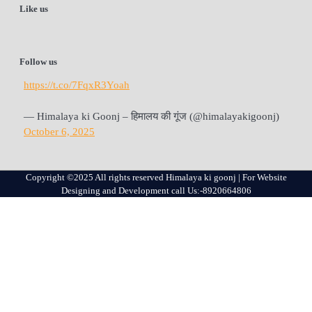
Like us
Follow us
https://t.co/7FqxR3Yoah
— Himalaya ki Goonj – हिमालय की गूंज (@himalayakigoonj)
October 6, 2025
Copyright ©2025 All rights reserved Himalaya ki goonj | For Website
Designing and Development call Us:-8920664806