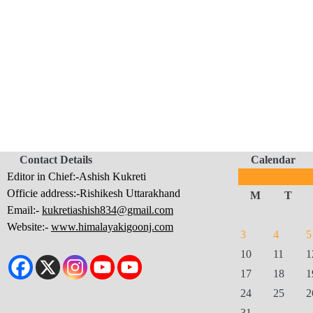
Contact Details
Calendar
Editor in Chief:-Ashish Kukreti
Officie address:-Rishikesh Uttarakhand
M
T
Email:-
kukretiashish834@gmail.com
Website:-
www.himalayakigoonj.com
3
4
5
10
11
1
17
18
1
24
25
2
31