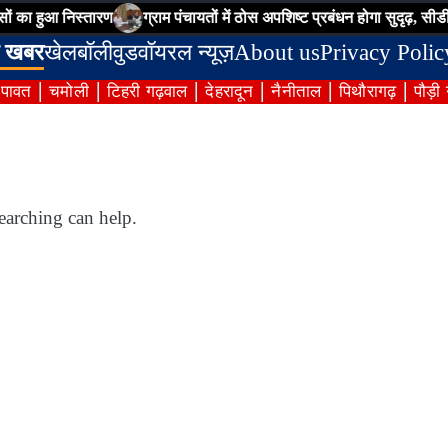
का हुआ निस्तारण
ग्राम पंचायतों में ठोस अपशिष्ट प्रबंधन होगा सुदृढ़, सीडीओ 
 खबर
खेल
बॉलीवुड
वॉयरल न्यूज़
About us
Privacy Polic
ंपावत
चमोली
टिहरी गढ़वाल
देहरादून
नैनीताल
पिथौरागढ़
पौड़ी
earching can help.