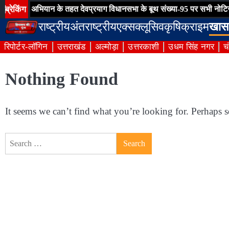
Skip
ब्रेकिंग
नरीक्षण अभियान के तहत देवप्रयाग विधानसभा के बूथ संख्या-95 पर सभी नोटिसों 
to
राष्ट्रीय
अंतराष्ट्रीय
एक्सक्लूसिव
कृषि
क्राइम
खास
content
रिपोर्टर-लॉगिन
उत्तराखंड
अल्मोड़ा
उत्तरकाशी
उधम सिंह नगर
च
Nothing Found
It seems we can’t find what you’re looking for. Perhaps s
Search
for: