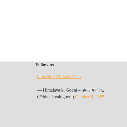
Follow us
https://t.co/7FqxR3Yoah
— Himalaya ki Goonj – हिमालय की गूंज
(@himalayakigoonj)
October 6, 2025