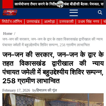
Skip
र्ययोजना तैयार करने के निर्देश
चंबा बीडीसी बैठक: पेयजल, सड़क, पंचायत भवन 
to
content
रिपोर्टर-लॉगिन
उत्तराखंड
अल्मोड़ा
उत्तरकाशी
उधम सिंह नगर
च
Home
जन–जन की सरकार, जन–जन के द्वार के तहत विकासखंड द्वारीखाल की न्याय
पंचायत जमेली में बहुउद्देश्यीय शिविर सम्पन्न, 258 ग्रामीण लाभान्वित
जन–जन की सरकार, जन–जन के द्वार के
तहत विकासखंड द्वारीखाल की न्याय
पंचायत जमेली में बहुउद्देश्यीय शिविर सम्पन्न,
258 ग्रामीण लाभान्वित
February 17, 2026
by
हिमालय की गूंज