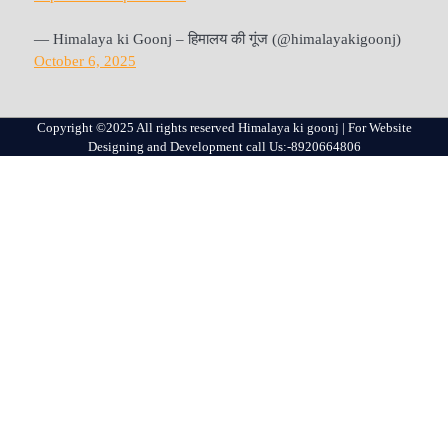
— Himalaya ki Goonj – हिमालय की गूंज (@himalayakigoonj)
October 6, 2025
Copyright ©2025 All rights reserved Himalaya ki goonj | For Website
Designing and Development call Us:-8920664806