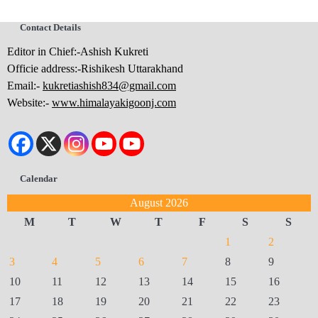
Contact Details
Editor in Chief:-Ashish Kukreti
Officie address:-Rishikesh Uttarakhand
Email:-
kukretiashish834@gmail.com
Website:-
www.himalayakigoonj.com
Calendar
August 2026
M
T
W
T
F
S
S
1
2
3
4
5
6
7
8
9
10
11
12
13
14
15
16
17
18
19
20
21
22
23