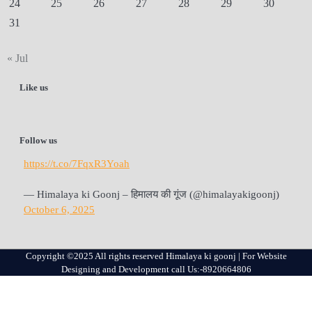
24
25
26
27
28
29
30
31
« Jul
Like us
Follow us
https://t.co/7FqxR3Yoah
— Himalaya ki Goonj – हिमालय की गूंज (@himalayakigoonj)
October 6, 2025
Copyright ©2025 All rights reserved Himalaya ki goonj | For Website
Designing and Development call Us:-8920664806