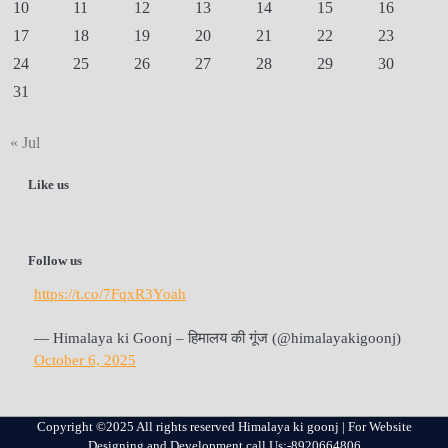
10
11
12
13
14
15
16
17
18
19
20
21
22
23
24
25
26
27
28
29
30
31
« Jul
Like us
Follow us
https://t.co/7FqxR3Yoah
— Himalaya ki Goonj – हिमालय की गूंज (@himalayakigoonj)
October 6, 2025
Copyright ©2025 All rights reserved Himalaya ki goonj | For Website
Designing and Development call Us:-8920664806