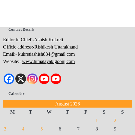
Contact Details
Editor in Chief:-Ashish Kukreti
Officie address:-Rishikesh Uttarakhand
Email:-
kukretiashish834@gmail.com
Website:-
www.himalayakigoonj.com
Calendar
August 2026
M
T
W
T
F
S
S
1
2
3
4
5
6
7
8
9