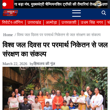
Skip
 बड़ा मंच, मुख्यमंत्री चैम्पियनशिप ट्रॉफी की तैयारियां तेज
उत्तराखण्ड राज
to
content
रिपोर्टर-लॉगिन
उत्तराखंड
अल्मोड़ा
उत्तरकाशी
उधम सिंह नगर
च
Home
विश्व जल दिवस पर परमार्थ निकेतन से जल संरक्षण का संकल्प
विश्व जल दिवस पर परमार्थ निकेतन से जल
संरक्षण का संकल्प
March 22, 2026
by
हिमालय की गूंज