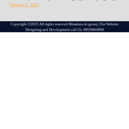
October 6, 2025
Copyright ©2025 All rights reserved Himalaya ki goonj | For Website
Designing and Development call Us:-8920664806