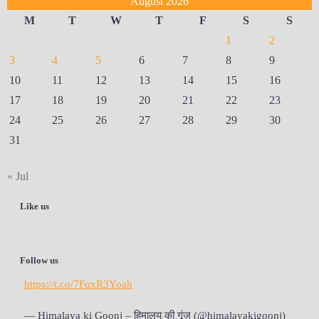
August 2026
M
T
W
T
F
S
S
1
2
3
4
5
6
7
8
9
10
11
12
13
14
15
16
17
18
19
20
21
22
23
24
25
26
27
28
29
30
31
« Jul
Like us
Follow us
https://t.co/7FqxR3Yoah
— Himalaya ki Goonj – हिमालय की गूंज (@himalayakigoonj)