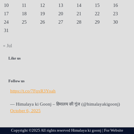
10
11
12
13
14
15
16
17
18
19
20
21
22
23
24
25
26
27
28
29
30
31
« Jul
Like us
Follow us
https://t.co/7FqxR3Yoah
— Himalaya ki Goonj – हिमालय की गूंज (@himalayakigoonj)
October 6, 2025
Copyright ©2025 All rights reserved Himalaya ki goonj | For Website