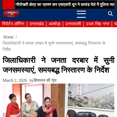
Skip
खरी क्षेत्र का भ्रमण कर एसएसपी दून ने कावंड मेले में पुलिस व्यवस्थाओं का ल
to
content
रिपोर्टर-लॉगिन
उत्तराखंड
अल्मोड़ा
उत्तरकाशी
उधम सिंह नगर
च
Home
जिलाधिकारी ने जनता दरबार में सुनी जनसमस्याएं, समयबद्ध निस्तारण के
निर्देश
जिलाधिकारी ने जनता दरबार में सुनी
जनसमस्याएं, समयबद्ध निस्तारण के निर्देश
March 2, 2026
by
हिमालय की गूंज