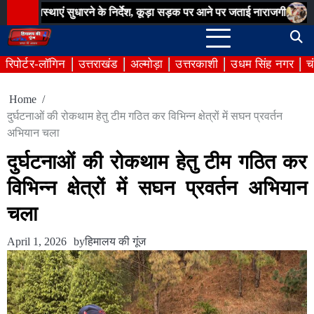
Skip
ाएं सुधारने के निर्देश, कूड़ा सड़क पर आने पर जताई नाराजगी
सम्मान सेतु अभ
to
content
रिपोर्टर-लॉगिन
उत्तराखंड
अल्मोड़ा
उत्तरकाशी
उधम सिंह नगर
च
Home
दुर्घटनाओं की रोकथाम हेतु टीम गठित कर विभिन्न क्षेत्रों में सघन प्रवर्तन
अभियान चला
दुर्घटनाओं की रोकथाम हेतु टीम गठित कर
विभिन्न क्षेत्रों में सघन प्रवर्तन अभियान
चला
April 1, 2026
by
हिमालय की गूंज