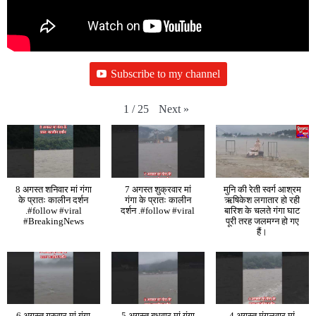
Subscribe to my channel
Next
»
1
/
25
8 अगस्त शनिवार मां गंगा
7 अगस्त शुक्रवार मां
मुनि की रेती स्वर्ग आश्रम
के प्रातः कालीन दर्शन
गंगा के प्रातः कालीन
ऋषिकेश लगातार हो रही
.#follow #viral
दर्शन .#follow #viral
बारिश के चलते गंगा घाट
#BreakingNews
पूरी तरह जलमग्न हो गए
हैं।
6 अगस्त गुरुवार मां गंगा
5 अगस्त बुधवार मां गंगा
4 अगस्त मंगलवार मां