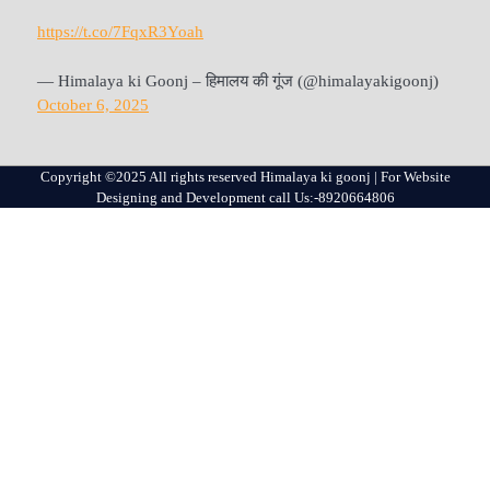
https://t.co/7FqxR3Yoah
— Himalaya ki Goonj – हिमालय की गूंज (@himalayakigoonj)
October 6, 2025
Copyright ©2025 All rights reserved Himalaya ki goonj | For Website
Designing and Development call Us:-8920664806