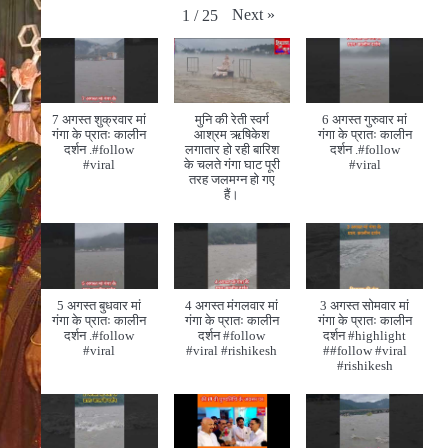
Next
»
1
/
25
7 अगस्त शुक्रवार मां
मुनि की रेती स्वर्ग
6 अगस्त गुरुवार मां
गंगा के प्रातः कालीन
आश्रम ऋषिकेश
गंगा के प्रातः कालीन
दर्शन .#follow
लगातार हो रही बारिश
दर्शन .#follow
#viral
के चलते गंगा घाट पूरी
#viral
तरह जलमग्न हो गए
हैं।
5 अगस्त बुधवार मां
4 अगस्त मंगलवार मां
3 अगस्त सोमवार मां
गंगा के प्रातः कालीन
गंगा के प्रातः कालीन
गंगा के प्रातः कालीन
दर्शन .#follow
दर्शन #follow
दर्शन #highlight
#viral
#viral #rishikesh
##follow #viral
#rishikesh