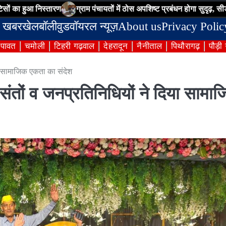
निस्तारण
ग्राम पंचायतों में ठोस अपशिष्ट प्रबंधन होगा सुदृढ़, सीडीओ ने अधिका
 खबर
खेल
बॉलीवुड
वॉयरल न्यूज़
About us
Privacy Polic
ंपावत
चमोली
टिहरी गढ़वाल
देहरादून
नैनीताल
पिथौरागढ़
पौड़ी
या सामाजिक एकता का संदेश
 संतों व जनप्रतिनिधियों ने दिया सामा