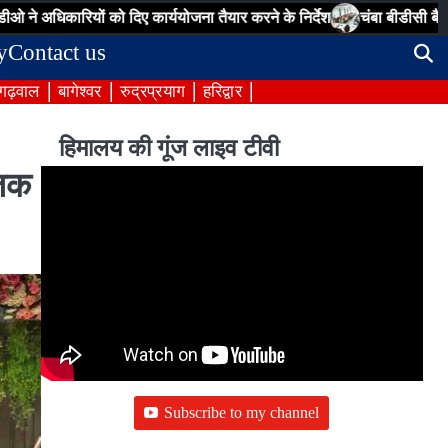
रियों को दिए कार्ययोजना तैयार करने के निर्देश
चंबा बीडीसी बैठक: पेयजल, सड
y
Contact us
 गढ़वाल
बागेश्वर
रुद्रप्रयाग
हरिद्वार
हिमालय की गूंज लाइव टीवी
जिक
Subscribe to my channel