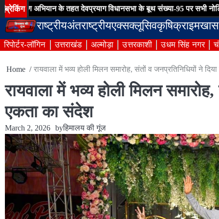
Skip
ब्रेकिंग
 अभियान के तहत देवप्रयाग विधानसभा के बूथ संख्या-95 पर सभी नोटिसों का हुआ 
to
राष्ट्रीय
अंतराष्ट्रीय
एक्सक्लूसिव
कृषि
क्राइम
खास
content
रिपोर्टर-लॉगिन
उत्तराखंड
अल्मोड़ा
उत्तरकाशी
उधम सिंह नगर
च
Home
रायवाला में भव्य होली मिलन समारोह, संतों व जनप्रतिनिधियों ने दि
रायवाला में भव्य होली मिलन समारोह,
एकता का संदेश
March 2, 2026
by
हिमालय की गूंज