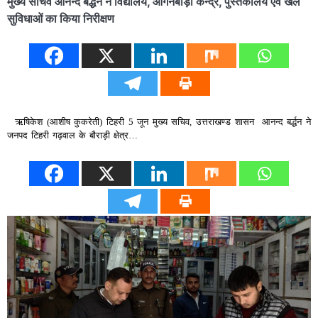
मुख्य सचिव आनन्द बर्द्धन ने विद्यालय, आंगनबाड़ी केन्द्र, पुस्तकालय एवं खेल
सुविधाओं का किया निरीक्षण
ऋषिकेश (आशीष कुकरेती) टिहरी 5 जून मुख्य सचिव, उत्तराखण्ड शासन आनन्द बर्द्धन ने
जनपद टिहरी गढ़वाल के बौराड़ी क्षेत्र…