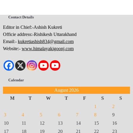
Contact Details
Editor in Chief:-Ashish Kukreti
Officie address:-Rishikesh Uttarakhand
Email:-
kukretiashish834@gmail.com
Website:-
www.himalayakigoonj.com
Calendar
August 2026
M
T
W
T
F
S
S
1
2
3
4
5
6
7
8
9
10
11
12
13
14
15
16
17
18
19
20
21
22
23