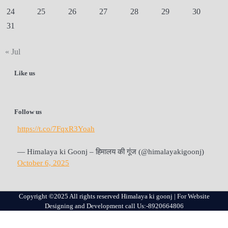
24
25
26
27
28
29
30
31
« Jul
Like us
Follow us
https://t.co/7FqxR3Yoah
— Himalaya ki Goonj – हिमालय की गूंज (@himalayakigoonj)
October 6, 2025
Copyright ©2025 All rights reserved Himalaya ki goonj | For Website
Designing and Development call Us:-8920664806