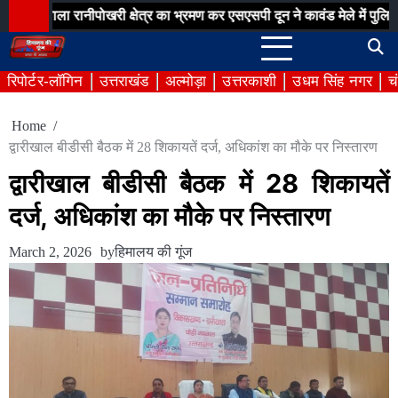
Skip
रानीपोखरी क्षेत्र का भ्रमण कर एसएसपी दून ने कावंड मेले में पुलिस व्यवस्थाओ
to
content
रिपोर्टर-लॉगिन
उत्तराखंड
अल्मोड़ा
उत्तरकाशी
उधम सिंह नगर
च
Home
द्वारीखाल बीडीसी बैठक में 28 शिकायतें दर्ज, अधिकांश का मौके पर निस्तारण
द्वारीखाल बीडीसी बैठक में 28 शिकायतें
दर्ज, अधिकांश का मौके पर निस्तारण
March 2, 2026
by
हिमालय की गूंज