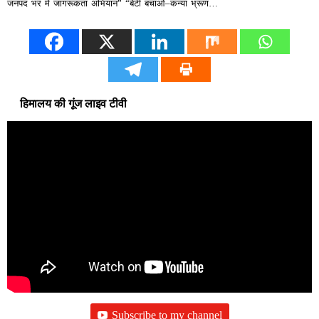
जनपद भर में जागरूकता अभियान” “बेटी बचाओ–कन्या भ्रूण…
हिमालय की गूंज लाइव टीवी
Subscribe to my channel