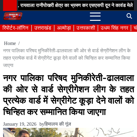
Skip
यवाला रानीपोखरी क्षेत्र का भ्रमण कर एसएसपी दून ने कावंड मेले में पुलिस व्य
to
content
रिपोर्टर-लॉगिन
उत्तराखंड
अल्मोड़ा
उत्तरकाशी
उधम सिंह नगर
च
Home
नगर पालिका परिषद मुनिकीरेती-ढालवाला की ओर से वार्ड सेग्रीगेशन लीग के
तहत प्रत्येक वार्ड में सेग्रीगेट कूड़ा देने वालों को चिन्हित कर सम्मानित किया
जाएगा
नगर पालिका परिषद मुनिकीरेती-ढालवाला
की ओर से वार्ड सेग्रीगेशन लीग के तहत
प्रत्येक वार्ड में सेग्रीगेट कूड़ा देने वालों को
चिन्हित कर सम्मानित किया जाएगा
January 19, 2026
by
हिमालय की गूंज