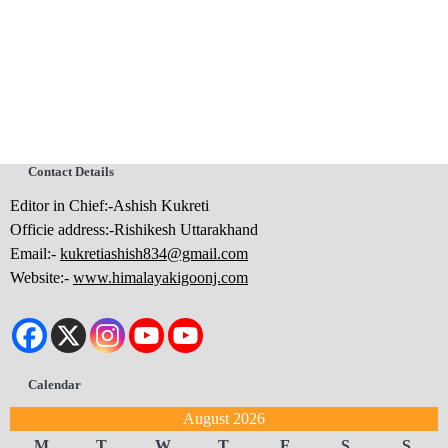
Contact Details
Editor in Chief:-Ashish Kukreti
Officie address:-Rishikesh Uttarakhand
Email:-
kukretiashish834@gmail.com
Website:-
www.himalayakigoonj.com
Calendar
August 2026
M
T
W
T
F
S
S