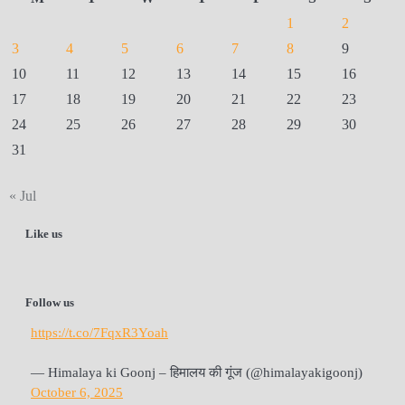
1
2
3
4
5
6
7
8
9
10
11
12
13
14
15
16
17
18
19
20
21
22
23
24
25
26
27
28
29
30
31
« Jul
Like us
Follow us
https://t.co/7FqxR3Yoah
— Himalaya ki Goonj – हिमालय की गूंज (@himalayakigoonj)
October 6, 2025