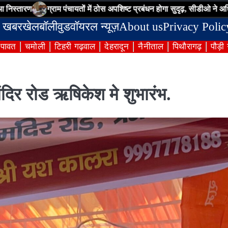
्राम पंचायतों में ठोस अपशिष्ट प्रबंधन होगा सुदृढ़, सीडीओ ने अधिकारियों को दिए क
 खबर
खेल
बॉलीवुड
वॉयरल न्यूज़
About us
Privacy Polic
ंपावत
चमोली
टिहरी गढ़वाल
देहरादून
नैनीताल
पिथौरागढ़
पौड़ी
ंदिर रोड ऋषिकेश मे शुभारंभ.