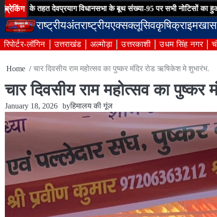
Skip
ब्रेकिंग
 देवप्रयाग विधानसभा के बूथ संख्या-95 पर सभी नोटिसों का हुआ निस्तारण
ग
to
राष्ट्रीय
अंतराष्ट्रीय
एक्सक्लूसिव
कृषि
क्राइम
खास
content
रिपोर्टर-लॉगिन
उत्तराखंड
अल्मोड़ा
उत्तरकाशी
उधम सिंह नगर
च
Home
चार दिवसीय राम महोत्सव का पुष्कर मंदिर रोड ऋषिकेश मे शुभारंभ.
चार दिवसीय राम महोत्सव का पुष्कर म
January 18, 2026
by
हिमालय की गूंज