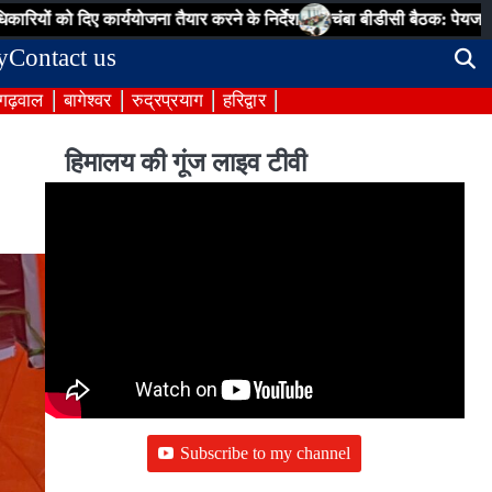
ार्ययोजना तैयार करने के निर्देश
चंबा बीडीसी बैठक: पेयजल, सड़क, पंचायत भवन
y
Contact us
 गढ़वाल
बागेश्वर
रुद्रप्रयाग
हरिद्वार
हिमालय की गूंज लाइव टीवी
Subscribe to my channel