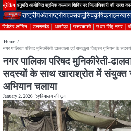
Skip
ब्रेकिंग
ुमति आयोजित श्रमिक कल्याण शिविर पर जिलाधिकारी की सख्त कार्यवाही
ऋष
to
राष्ट्रीय
अंतराष्ट्रीय
एक्सक्लूसिव
कृषि
क्राइम
खास
content
रिपोर्टर-लॉगिन
उत्तराखंड
अल्मोड़ा
उत्तरकाशी
उधम सिंह नगर
च
Home
नगर पालिका परिषद मुनिकीरेती-ढालवाला एवं रामझूला विक्रम यूनियन के सदस्यों 
नगर पालिका परिषद मुनिकीरेती-ढालवा
सदस्यों के साथ खाराश्रोत में संयुक्त 
अभियान चलाया
January 2, 2026
by
हिमालय की गूंज