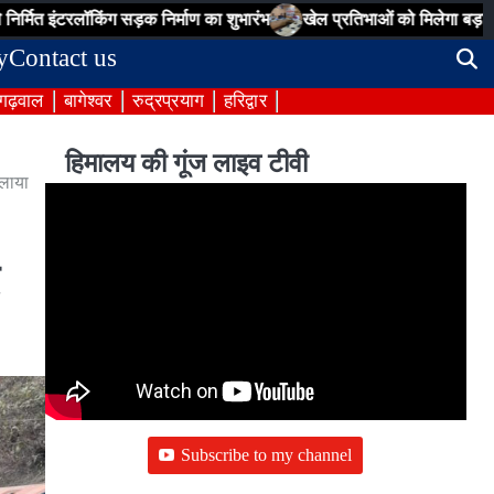
किंग सड़क निर्माण का शुभारंभ
खेल प्रतिभाओं को मिलेगा बड़ा मंच, मुख्यमंत्र
y
Contact us
 गढ़वाल
बागेश्वर
रुद्रप्रयाग
हरिद्वार
हिमालय की गूंज लाइव टीवी
चलाया
Subscribe to my channel