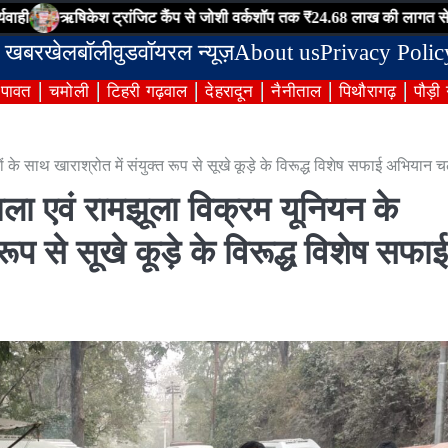
िकेश ट्रांजिट कैंप से जोशी वर्कशॉप तक ₹24.68 लाख की लागत से निर्मित इंटरलॉ
 खबर
खेल
बॉलीवुड
वॉयरल न्यूज़
About us
Privacy Polic
ंपावत
चमोली
टिहरी गढ़वाल
देहरादून
नैनीताल
पिथौरागढ़
पौड़ी
के साथ खाराश्रोत में संयुक्त रूप से सूखे कूड़े के विरूद्ध विशेष सफाई अभियान 
ला एवं रामझूला विक्रम यूनियन के
रूप से सूखे कूड़े के विरूद्ध विशेष सफाई