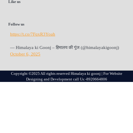
Like us
Follow us
https://t.co/7FqxR3Yoah
— Himalaya ki Goonj – हिमालय की गूंज (@himalayakigoonj)
October 6, 2025
Copyright ©2025 All rights reserved Himalaya ki goonj | For Website
Designing and Development call Us:-8920664806