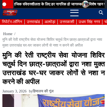
Skip
जिक संवेदनशीलता के लिए हर नागरिक हो जागरुक
विशेष गहन पुनरीक्षण अभियान
to
content
रिपोर्टर-लॉगिन
उत्तराखंड
अल्मोड़ा
उत्तरकाशी
उधम सिंह नगर
च
Home
मुनि की रेती राष्ट्रीय सेवा योजना शिविर चतुर्थ दिन छात्र-छात्राओं द्वारा नशा
मुक्त उत्तराखंड घर-घर जाकर लोगों से नशा न करने की अपील
मुनि की रेती राष्ट्रीय सेवा योजना शिविर
चतुर्थ दिन छात्र-छात्राओं द्वारा नशा मुक्त
उत्तराखंड घर-घर जाकर लोगों से नशा न
करने की अपील
January 3, 2026
by
हिमालय की गूंज