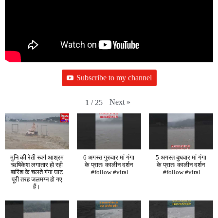
Subscribe to my channel
Next
»
1
/
25
मुनि की रेती स्वर्ग आश्रम
6 अगस्त गुरुवार मां गंगा
5 अगस्त बुधवार मां गंगा
ऋषिकेश लगातार हो रही
के प्रातः कालीन दर्शन
के प्रातः कालीन दर्शन
बारिश के चलते गंगा घाट
.#follow #viral
.#follow #viral
पूरी तरह जलमग्न हो गए
हैं।