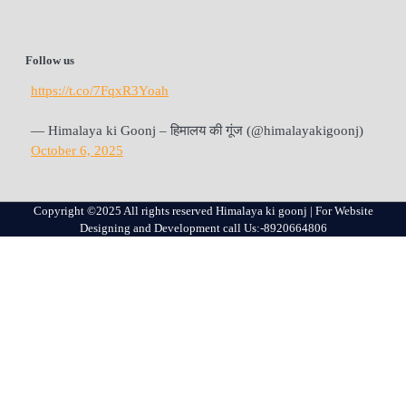
Follow us
https://t.co/7FqxR3Yoah
— Himalaya ki Goonj – हिमालय की गूंज (@himalayakigoonj)
October 6, 2025
Copyright ©2025 All rights reserved Himalaya ki goonj | For Website
Designing and Development call Us:-8920664806