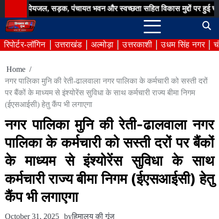
Skip
यजल, सड़क, पंचायत भवन और स्वच्छता सहित विकास मुद्दों पर हुई चर्चा
बिना 
to
content
रिपोर्टर-लॉगिन
उत्तराखंड
अल्मोड़ा
उत्तरकाशी
उधम सिंह नगर
च
Home
नगर पालिका मुनि की रेती-ढालवाला नगर पालिका के कर्मचारी को सस्ती दरों
पर बैंकों के माध्यम से इंश्योरेंस सुविधा के साथ कर्मचारी राज्य बीमा निगम
(ईएसआईसी) हेतु कैंप भी लगाएगा
नगर पालिका मुनि की रेती-ढालवाला नगर
पालिका के कर्मचारी को सस्ती दरों पर बैंकों
के माध्यम से इंश्योरेंस सुविधा के साथ
कर्मचारी राज्य बीमा निगम (ईएसआईसी) हेतु
कैंप भी लगाएगा
October 31, 2025
by
हिमालय की गूंज