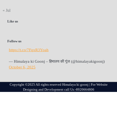
« Jul
Like us
Follow us
https://t.co/7FqxR3Yoah
— Himalaya ki Goonj – हिमालय की गूंज (@himalayakigoonj)
October 6, 2025
Copyright ©2025 All rights reserved Himalaya ki goonj | For Website
Designing and Development call Us:-8920664806