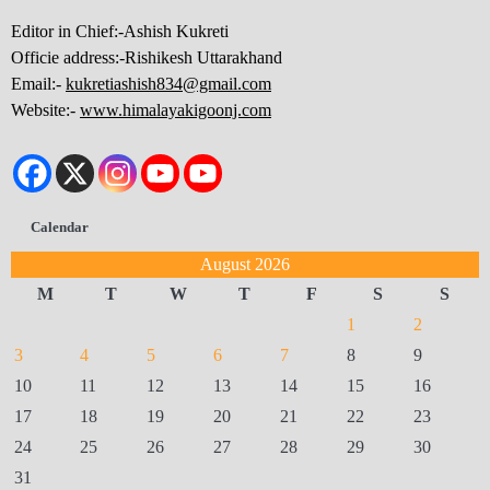
Editor in Chief:-Ashish Kukreti
Officie address:-Rishikesh Uttarakhand
Email:-
kukretiashish834@gmail.com
Website:-
www.himalayakigoonj.com
Calendar
August 2026
M
T
W
T
F
S
S
1
2
3
4
5
6
7
8
9
10
11
12
13
14
15
16
17
18
19
20
21
22
23
24
25
26
27
28
29
30
31