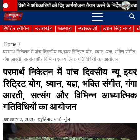
Skip
े अधिकारियों को दिए कार्ययोजना तैयार करने के निर्देश
चंबा बीडीसी बैठक: पेय
to
content
रिपोर्टर-लॉगिन
उत्तराखंड
अल्मोड़ा
उत्तरकाशी
उधम सिंह नगर
च
Home
परमार्थ निकेतन में पांच दिवसीय न्यू इयर रिट्रिट योग, ध्यान, यज्ञ, भक्ति संगीत,
गंगा आरती, सत्संग और विभिन्न आध्यात्मिक गतिविधियों का आयोजन
परमार्थ निकेतन में पांच दिवसीय न्यू इयर
रिट्रिट योग, ध्यान, यज्ञ, भक्ति संगीत, गंगा
आरती, सत्संग और विभिन्न आध्यात्मिक
गतिविधियों का आयोजन
January 2, 2026
by
हिमालय की गूंज