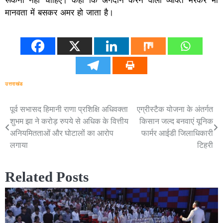
रूकना नहीं चाहिए। कहा कि अंगदान करने वाला व्यक्ति मरकर भी
मानवता में बसकर अमर हो जाता है।
उत्तराखंड
पूर्व सभासद हिमानी राणा प्रशिक्षि अधिवक्ता
एग्रीस्टैक योजना के अंतर्गत
Post
शुभम झा ने करोड़ रुपये से अधिक के वित्तीय
किसान जल्द बनवाएं यूनिक
navigation
अनियमितताओं और घोटालों का आरोप
फार्मर आईडी जिलाधिकारी
लगाया
टिहरी
Related Posts