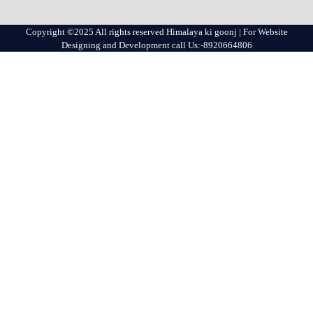
Copyright ©2025 All rights reserved Himalaya ki goonj | For Website
Designing and Development call Us:-8920664806