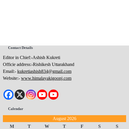
Contact Details
Editor in Chief:-Ashish Kukreti
Officie address:-Rishikesh Uttarakhand
Email:-
kukretiashish834@gmail.com
Website:-
www.himalayakigoonj.com
Calendar
August 2026
M
T
W
T
F
S
S