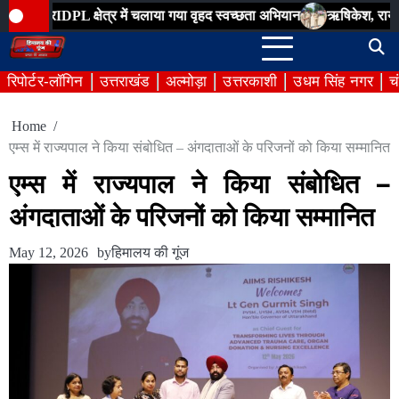
Skip
क्षेत्र में चलाया गया वृहद स्वच्छता अभियान
ऋषिकेश, रायवाला रानीपोखरी
to
content
रिपोर्टर-लॉगिन
उत्तराखंड
अल्मोड़ा
उत्तरकाशी
उधम सिंह नगर
च
Home
एम्स में राज्यपाल ने किया संबोधित – अंगदाताओं के परिजनों को किया सम्मानित
एम्स में राज्यपाल ने किया संबोधित –
अंगदाताओं के परिजनों को किया सम्मानित
May 12, 2026
by
हिमालय की गूंज