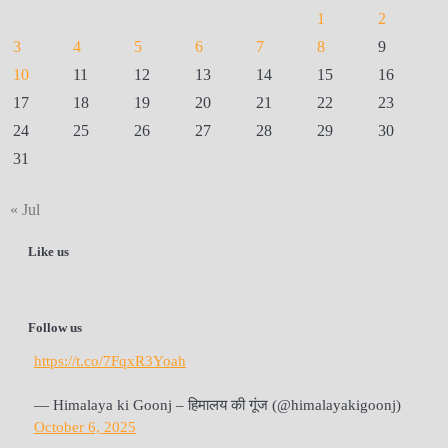
1
2
3
4
5
6
7
8
9
10
11
12
13
14
15
16
17
18
19
20
21
22
23
24
25
26
27
28
29
30
31
« Jul
Like us
Follow us
https://t.co/7FqxR3Yoah
— Himalaya ki Goonj – हिमालय की गूंज (@himalayakigoonj)
October 6, 2025