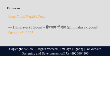
Follow us
https://t.co/7FqxR3Yoah
— Himalaya ki Goonj – हिमालय की गूंज (@himalayakigoonj)
October 6, 2025
Copyright ©2025 All rights reserved Himalaya ki goonj | For Website
Designing and Development call Us:-8920664806