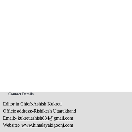
Contact Details
Editor in Chief:-Ashish Kukreti
Officie address:-Rishikesh Uttarakhand
Email:-
kukretiashish834@gmail.com
Website:-
www.himalayakigoonj.com