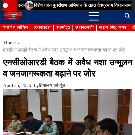
Skip
ुक
विशेष गहन पुनरीक्षण अभियान के तहत देवप्रयाग विधानसभा के बूथ संख्या
to
content
रिपोर्टर-लॉगिन
उत्तराखंड
अल्मोड़ा
उत्तरकाशी
उधम सिंह नगर
च
Home
एनसीओआरडी बैठक में अवैध नशा उन्मूलन व जनजागरूकता बढ़ाने पर जोर
एनसीओआरडी बैठक में अवैध नशा उन्मूलन
व जनजागरूकता बढ़ाने पर जोर
April 25, 2026
by
हिमालय की गूंज