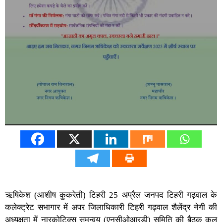
ऋषिकेश (आशीष कुकरेती) टिहरी 25 अप्रैल जनपद टिहरी गढ़वाल के
कलेक्ट्रेट सभागार में अपर जिलाधिकारी टिहरी गढ़वाल शैलेंद्र नेगी की
अध्यक्षता में नारकोटिक्स समन्वय (एनसीओआरडी) समिति की बैठक कल