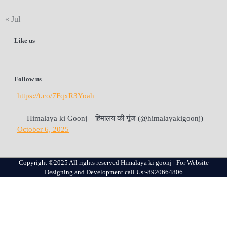
« Jul
Like us
Follow us
https://t.co/7FqxR3Yoah
— Himalaya ki Goonj – हिमालय की गूंज (@himalayakigoonj)
October 6, 2025
Copyright ©2025 All rights reserved Himalaya ki goonj | For Website
Designing and Development call Us:-8920664806