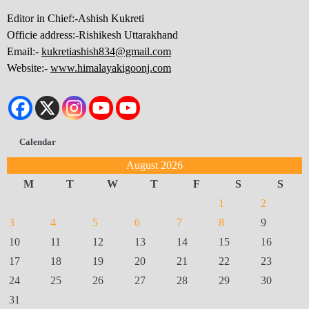
Editor in Chief:-Ashish Kukreti
Officie address:-Rishikesh Uttarakhand
Email:-
kukretiashish834@gmail.com
Website:-
www.himalayakigoonj.com
Calendar
August 2026
M
T
W
T
F
S
S
1
2
3
4
5
6
7
8
9
10
11
12
13
14
15
16
17
18
19
20
21
22
23
24
25
26
27
28
29
30
31