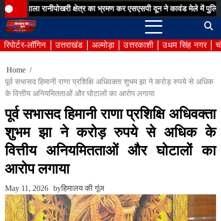
Skip
 रानीपोखरी क्षेत्र का भ्रमण कर एसएसपी दून ने कावंड मेले में पुलिस व्यवस्था
to
content
रिपोर्टर-लॉगिन
उत्तराखंड
अल्मोड़ा
उत्तरकाशी
उधम सिंह नगर
च
Home
पूर्व सभासद हिमानी राणा प्रशिक्षि अधिवक्ता शुभम झा ने करोड़ रुपये से अधिक
के वित्तीय अनियमितताओं और घोटालों का आरोप लगाया
पूर्व सभासद हिमानी राणा प्रशिक्षि अधिवक्ता
शुभम झा ने करोड़ रुपये से अधिक के
वित्तीय अनियमितताओं और घोटालों का
आरोप लगाया
May 11, 2026
by
हिमालय की गूंज