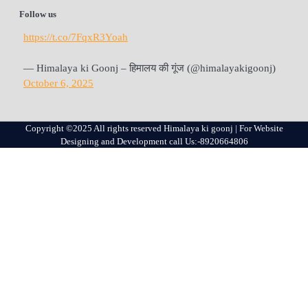
Follow us
https://t.co/7FqxR3Yoah
— Himalaya ki Goonj – हिमालय की गूंज (@himalayakigoonj)
October 6, 2025
Copyright ©2025 All rights reserved Himalaya ki goonj | For Website
Designing and Development call Us:-8920664806