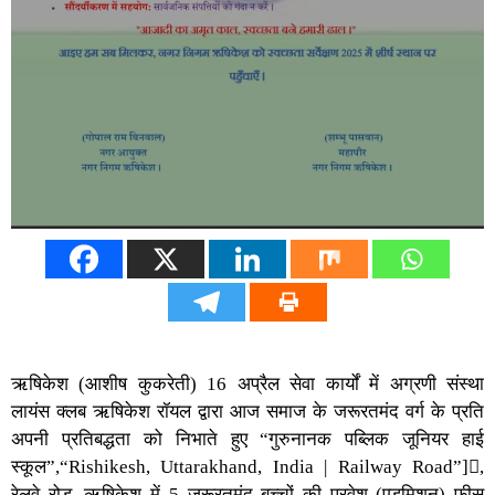
ऋषिकेश (आशीष कुकरेती) 16 अप्रैल सेवा कार्यों में अग्रणी संस्था
लायंस क्लब ऋषिकेश रॉयल द्वारा आज समाज के जरूरतमंद वर्ग के प्रति
अपनी प्रतिबद्धता को निभाते हुए “गुरुनानक पब्लिक जूनियर हाई
स्कूल”,“Rishikesh, Uttarakhand, India | Railway Road”],
रेलवे रोड, ऋषिकेश में 5 जरूरतमंद बच्चों की प्रवेश (एडमिशन) फीस