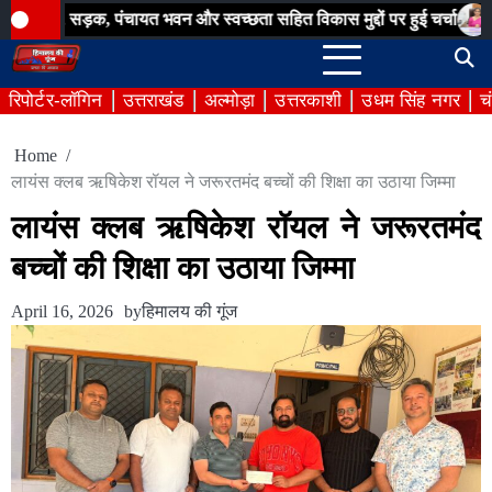
Skip
ड़क, पंचायत भवन और स्वच्छता सहित विकास मुद्दों पर हुई चर्चा
बिना अनुमत
to
content
रिपोर्टर-लॉगिन
उत्तराखंड
अल्मोड़ा
उत्तरकाशी
उधम सिंह नगर
च
Home
लायंस क्लब ऋषिकेश रॉयल ने जरूरतमंद बच्चों की शिक्षा का उठाया जिम्मा
लायंस क्लब ऋषिकेश रॉयल ने जरूरतमंद
बच्चों की शिक्षा का उठाया जिम्मा
April 16, 2026
by
हिमालय की गूंज