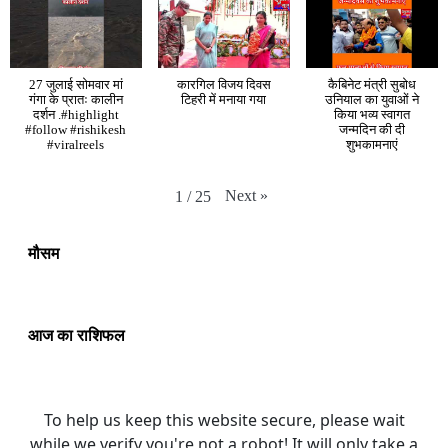
27 जुलाई सोमवार मां
कारगिल विजय दिवस
कैबिनेट मंत्री सुबोध
गंगा के प्रातः कालीन
टिहरी में मनाया गया
उनियाल का युवाओं ने
दर्शन .#highlight
किया भव्य स्वागत
#follow #rishikesh
जन्मदिन की दी
#viralreels
शुभकामनाएं
Next
»
1
/
25
मौसम
आज का राशिफल