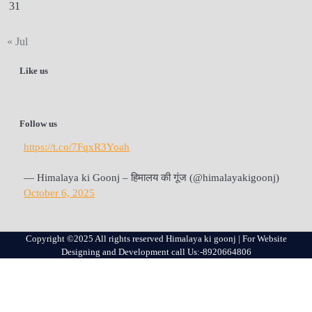
31
« Jul
Like us
Follow us
https://t.co/7FqxR3Yoah
— Himalaya ki Goonj – हिमालय की गूंज (@himalayakigoonj)
October 6, 2025
Copyright ©2025 All rights reserved Himalaya ki goonj | For Website
Designing and Development call Us:-8920664806