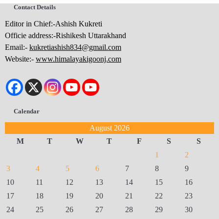
Contact Details
Editor in Chief:-Ashish Kukreti
Officie address:-Rishikesh Uttarakhand
Email:-
kukretiashish834@gmail.com
Website:-
www.himalayakigoonj.com
Calendar
August 2026
M
T
W
T
F
S
S
1
2
3
4
5
6
7
8
9
10
11
12
13
14
15
16
17
18
19
20
21
22
23
24
25
26
27
28
29
30