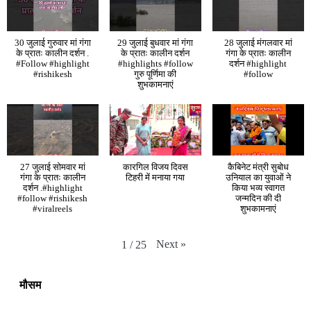
30 जुलाई गुरुवार मां गंगा
29 जुलाई बुधवार मां गंगा
28 जुलाई मंगलवार मां
के प्रातः कालीन दर्शन .
के प्रातः कालीन दर्शन
गंगा के प्रातः कालीन
#Follow #highlight
#highlights #follow
दर्शन #highlight
#rishikesh
गुरु पूर्णिमा की
#follow
शुभकामनाएं
27 जुलाई सोमवार मां
कारगिल विजय दिवस
कैबिनेट मंत्री सुबोध
गंगा के प्रातः कालीन
टिहरी में मनाया गया
उनियाल का युवाओं ने
दर्शन .#highlight
किया भव्य स्वागत
#follow #rishikesh
जन्मदिन की दी
#viralreels
शुभकामनाएं
Next
»
1
/
25
मौसम