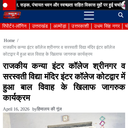
Skip
ड़क, पंचायत भवन और स्वच्छता सहित विकास मुद्दों पर हुई चर्चा
बिना अनुमत
to
content
रिपोर्टर-लॉगिन
उत्तराखंड
अल्मोड़ा
उत्तरकाशी
उधम सिंह नगर
च
Home
राजकीय कन्या इंटर कॉलेज श्रीनगर व सरस्वती विद्या मंदिर इंटर कॉलेज
कोटद्वार में हुआ बाल विवाह के खिलाफ जागरुक कार्यक्रम
राजकीय कन्या इंटर कॉलेज श्रीनगर व
सरस्वती विद्या मंदिर इंटर कॉलेज कोटद्वार में
हुआ बाल विवाह के खिलाफ जागरुक
कार्यक्रम
April 16, 2026
by
हिमालय की गूंज