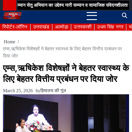
Skip
ान सेतु अभियान का उद्देश्य नारी सम्मान व सामाजिक संवेदनशीलता के लिए हर ना
to
content
रिपोर्टर-लॉगिन
उत्तराखंड
अल्मोड़ा
उत्तरकाशी
उधम सिंह नगर
च
Home
एम्स,ऋषिकेश विशेषज्ञों ने बेहतर स्वास्थ्य के लिए बेहतर वित्तीय प्रबंधन पर
दिया जोर
एम्स,ऋषिकेश विशेषज्ञों ने बेहतर स्वास्थ्य के
लिए बेहतर वित्तीय प्रबंधन पर दिया जोर
March 25, 2026
by
हिमालय की गूंज