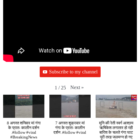
Subscribe to my channel
Next
»
1
/
25
8 अगस्त शनिवार मां गंगा
7 अगस्त शुक्रवार मां
मुनि की रेती स्वर्ग आश्रम
के प्रातः कालीन दर्शन
गंगा के प्रातः कालीन
ऋषिकेश लगातार हो रही
.#follow #viral
दर्शन .#follow #viral
बारिश के चलते गंगा घाट
#BreakingNews
पूरी तरह जलमग्न हो गए