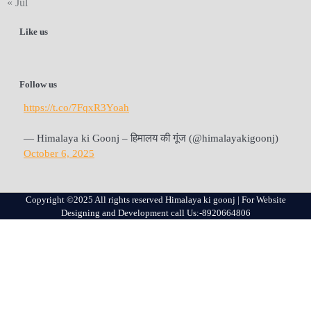
« Jul
Like us
Follow us
https://t.co/7FqxR3Yoah
— Himalaya ki Goonj – हिमालय की गूंज (@himalayakigoonj)
October 6, 2025
Copyright ©2025 All rights reserved Himalaya ki goonj | For Website
Designing and Development call Us:-8920664806