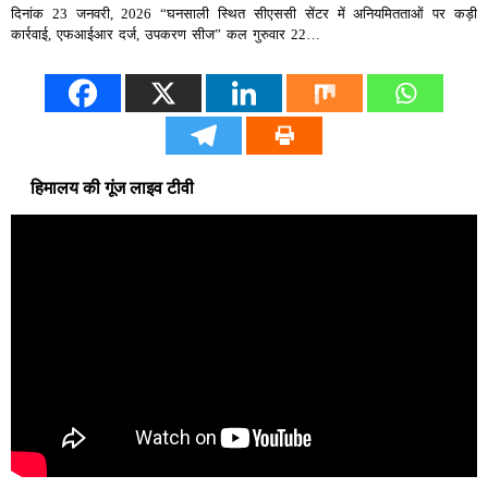
दिनांक 23 जनवरी, 2026 “घनसाली स्थित सीएससी सेंटर में अनियमितताओं पर कड़ी
कार्रवाई, एफआईआर दर्ज, उपकरण सीज” कल गुरुवार 22…
हिमालय की गूंज लाइव टीवी