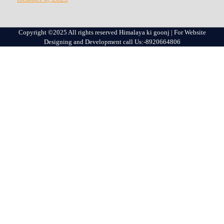
Copyright ©2025 All rights reserved Himalaya ki goonj | For Website
Designing and Development call Us:-8920664806