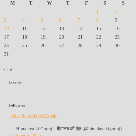
M
T
W
T
F
S
S
1
2
3
4
5
6
7
8
9
10
11
12
13
14
15
16
17
18
19
20
21
22
23
24
25
26
27
28
29
30
31
« Jul
Like us
Follow us
https://t.co/7FqxR3Yoah
— Himalaya ki Goonj – हिमालय की गूंज (@himalayakigoonj)
October 6, 2025