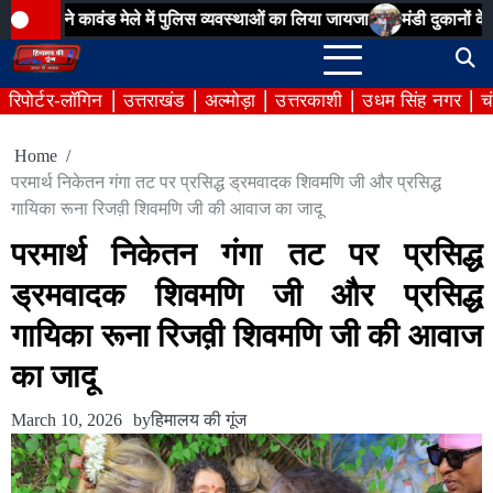
Skip
मेले में पुलिस व्यवस्थाओं का लिया जायजा
मंडी दुकानों के आवंटन में अनियम
to
content
रिपोर्टर-लॉगिन
उत्तराखंड
अल्मोड़ा
उत्तरकाशी
उधम सिंह नगर
च
Home
परमार्थ निकेतन गंगा तट पर प्रसिद्ध ड्रमवादक शिवमणि जी और प्रसिद्ध
गायिका रूना रिजव़ी शिवमणि जी की आवाज का जादू
परमार्थ निकेतन गंगा तट पर प्रसिद्ध
ड्रमवादक शिवमणि जी और प्रसिद्ध
गायिका रूना रिजव़ी शिवमणि जी की आवाज
का जादू
March 10, 2026
by
हिमालय की गूंज