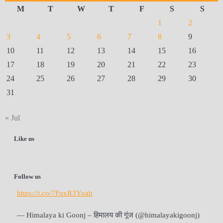
M
T
W
T
F
S
S
1
2
3
4
5
6
7
8
9
10
11
12
13
14
15
16
17
18
19
20
21
22
23
24
25
26
27
28
29
30
31
« Jul
Like us
Follow us
https://t.co/7FqxR3Yoah
— Himalaya ki Goonj – हिमालय की गूंज (@himalayakigoonj)