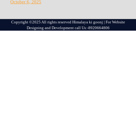
October 6, 2025
Copyright ©2025 All rights reserved Himalaya ki goonj | For Website
Designing and Development call Us:-8920664806