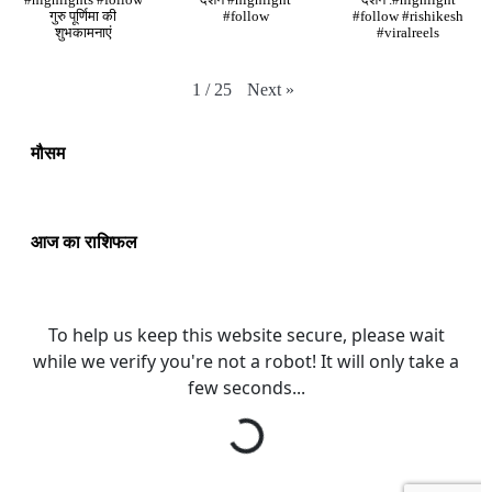
#highlights #follow
दर्शन #highlight
दर्शन .#highlight
गुरु पूर्णिमा की
#follow
#follow #rishikesh
शुभकामनाएं
#viralreels
Next
»
1
/
25
मौसम
आज का राशिफल