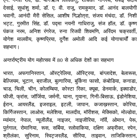
एन. गणेश राव, डॉ. योगऋषि विश्वकेतु, राधिका नागरथ, सेंसेई संदीप
देसाई, सुधांशु शर्मा, डॉ. ए. वी. राजू, रामकुमार, डॉ. आनंद बालयोगी
भवानी, आनंदी मैरी सेसिल, आशीष गिल्होत्रा, संजय मंचंदा, डॉ. निशी
भट्ट, गुरमीत सिंह, डॉ. पद्मा नयनी गाधिराजु, संज हॉल, डॉ. कृष्ण
पंकज नरम, अनिश रंगरेज, रुना रिजवी शिवमणि, अरिंदम चक्रवर्ती,
योगेश मालवीय, कृष्णप्रिया, दुर्गेश अमोली आदि कई योगाचार्यों का
सहभाग।
अन्तर्राष्ट्रीय योग महोत्सव में 80 से अधिक देशों का सहभाग
भारत, अफगानिस्तान, ऑस्ट्रेलिया, ऑस्ट्रिया, बांग्लादेश, बेलारूस,
बेल्जियम, भूटान, ब्राजील, बुल्गारिया, बुर्किना फासो, कंबोडिया, कनाडा,
चाड, चिली, चीन, कोलम्बिया, कोस्टा रिका, क्यूबा, डेनमार्क, इक्वाडोर,
फीजी, फ्रांस, जॉर्जिया, जर्मनी, घाना, गुयाना, गिनी-बिसाऊ, इंडोनेशिया,
ईरान, आयरलैंड, इजराइल, इटली, जापान, कजाख़स्तान, कोरिया,
किर्गिजस्तान, लाओस, मलेशिया, मालदीव, मॉरीशस, मेक्सिको, मोल्डोवा,
म्यांमार, नेपाल, न्यूजीलैंड, नाइजर, नाइजीरिया, नॉर्वे, ओमान, पेरू,
पुर्तगाल, रोमानिया, रूस, सर्बिया, स्लोवाकिया, दक्षिण अफ्रीका, स्पेन,
श्रीलंका, सुरिनाम, स्विट्जरलैंड, सीरिया, ताइवान, ताजिकिस्तान,