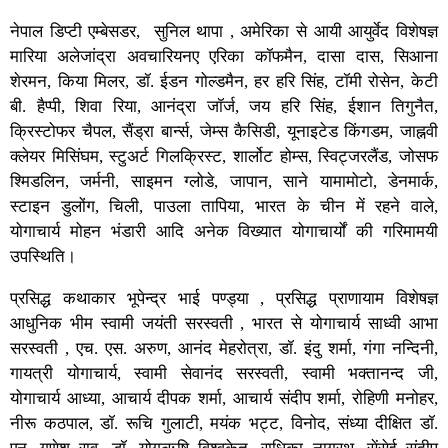
नेपाल डिप्टी एम्बेसडर, सुनिल थापा , अमेरिका से आयी आयुर्वेद विशेषज्ञ
मारिया अलेजांद्रा अवचारियनए एरिका कॉफमैन, दासा दास, सिआना
शेरमन, किया मिलर, डॉ. ईडन गोल्डमैन, हर हरि सिंह, टॉमी रोसेन, केटी
बी. हैप्पी, शिवा रिया, आनंद्रा जॉर्ज, जय हरि सिंह, ईशान तिगुनैत,
क्रिस्टोफर चैपल, सैंड्रा बार्न्स, जेम्स कैसिडी, यूनाइटेड किंगडम, जाह्नवी
क्लेयर मिसिंघम, स्टुअर्ट गिलक्रिस्ट, शार्लोट होम्स, स्विट्जरलैंड, जोसफ
श्मिडलिन, जर्मनी, साइमन ग्लोडे, जापान, साने यामामोटो, डेनमार्क,
स्टाइन डुलोंग, चिली, पाउला तापिया, भारत के चीन में रहने वाले,
योगाचार्य मोहन भंडारी आदि अनेक विख्यात योगाचार्यों की गरिमामयी
उपस्थिति।
प्रसिद्ध कथाकार भूपेन्द्र भाई पण्ड्या , प्रसिद्ध प्राणायाम विशेषज्ञ
आधुनिक भीम स्वामी जयंती सरस्वती , भारत से योगाचार्य साध्वी आभा
सरस्वती , एच. एस. अरुण, आनंद मेहरोत्रा, डॉ. इंदु शर्मा, गंगा नन्दिनी,
गायत्री योगाचार्य, स्वामी सेवानंद सरस्वती, स्वामी भक्तानन्द जी,
योगाचार्य आध्या, आचार्य दीपक शर्मा, आचार्य संदीप शर्मा, रोहिणी मनोहर,
नीरू कठपाल, डॉ. रूचि गुलाटी, मयंक भट्ट, विनोद, संध्या दीक्षित डॉ.