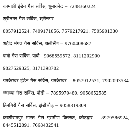
कामाक्षी इंडेन गैस सर्विस, धुमाकोट – 7248360224
श्रीनगर गैस सर्विस, श्रीनगर
8057912524, 7409171856, 7579217921, 7505901330
शहीद मंगत गैस सर्विस, थलीसैंण – 9760408687
पाबौ गैस सर्विस, पाबौ– 9068559572, 8111202900
9027529325, 8171398702
यमकेश्वर इंडेन गैस सर्विस, यमकेश्वर – 8057912531, 7902093534
ज्वाल्पा गैस सर्विस, पौड़ी – 7895970480, 9058652585
हिमगिरी गैस सर्विस, झंडीचौड़ – 9058819309
काशीरामपुर भारत गैस ग्रामीण वितरक, कोटद्वार – 8979586924,
8445512891, 7668432541