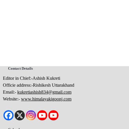
Contact Details
Editor in Chief:-Ashish Kukreti
Officie address:-Rishikesh Uttarakhand
Email:-
kukretiashish834@gmail.com
Website:-
www.himalayakigoonj.com