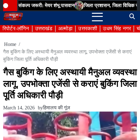
Skip
ल्प जरूरी: मेयर शंभू पासवान
जिला प्रशासन, जिला विधिक सेवा प्राधिकरण, 
to
content
रिपोर्टर-लॉगिन
उत्तराखंड
अल्मोड़ा
उत्तरकाशी
उधम सिंह नगर
च
Home
गैस बुकिंग के लिए अस्थायी मैनुअल व्यवस्था लागू, उपभोक्ता एजेंसी से कराएं
बुकिंग जिला पूर्ति अधिकारी पौड़ी
गैस बुकिंग के लिए अस्थायी मैनुअल व्यवस्था
लागू, उपभोक्ता एजेंसी से कराएं बुकिंग जिला
पूर्ति अधिकारी पौड़ी
March 14, 2026
by
हिमालय की गूंज