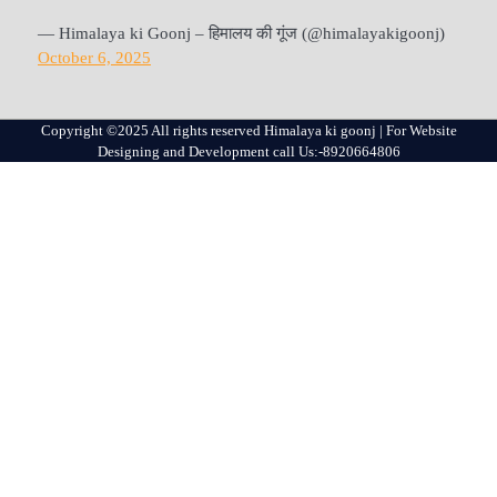
— Himalaya ki Goonj – हिमालय की गूंज (@himalayakigoonj)
October 6, 2025
Copyright ©2025 All rights reserved Himalaya ki goonj | For Website
Designing and Development call Us:-8920664806