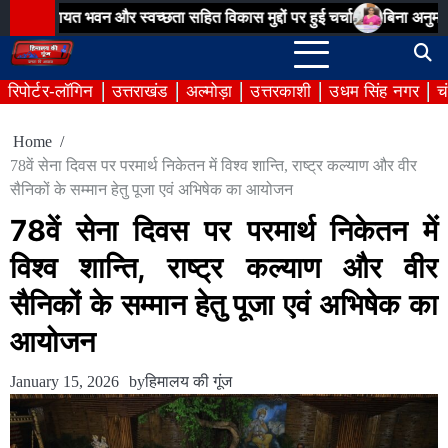
Skip
 भवन और स्वच्छता सहित विकास मुद्दों पर हुई चर्चा
बिना अनुमति आयोजित श
to
content
रिपोर्टर-लॉगिन
उत्तराखंड
अल्मोड़ा
उत्तरकाशी
उधम सिंह नगर
च
Home
78वें सेना दिवस पर परमार्थ निकेतन में विश्व शान्ति, राष्ट्र कल्याण और वीर
सैनिकों के सम्मान हेतु पूजा एवं अभिषेक का आयोजन
78वें सेना दिवस पर परमार्थ निकेतन में
विश्व शान्ति, राष्ट्र कल्याण और वीर
सैनिकों के सम्मान हेतु पूजा एवं अभिषेक का
आयोजन
January 15, 2026
by
हिमालय की गूंज