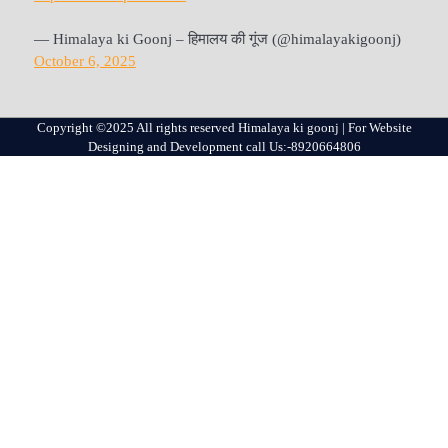
— Himalaya ki Goonj – हिमालय की गूंज (@himalayakigoonj)
October 6, 2025
Copyright ©2025 All rights reserved Himalaya ki goonj | For Website
Designing and Development call Us:-8920664806