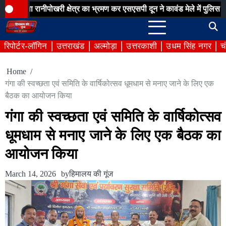
Skip
नीपोखरी क्षेत्र का भ्रमण कर एसएसपी दून ने कावंड मेले में पुलिस व्यवस्थाओं 
to
content
रिपोर्टर-लॉगिन
उत्तराखंड
अल्मोड़ा
उत्तरकाशी
उधम सिंह नगर
च
Home
गंगा की स्वच्छता एवं समिति के वार्षिकोत्सव धूमधाम से मनाए जाने के लिए एक
बैठक का आयोजन किया
गंगा की स्वच्छता एवं समिति के वार्षिकोत्सव
धूमधाम से मनाए जाने के लिए एक बैठक का
आयोजन किया
March 14, 2026
by
हिमालय की गूंज