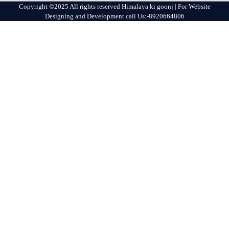
Copyright ©2025 All rights reserved Himalaya ki goonj | For Website
Designing and Development call Us:-8920664806