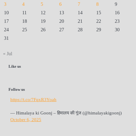
3
4
5
6
7
8
9
10
11
12
13
14
15
16
17
18
19
20
21
22
23
24
25
26
27
28
29
30
31
« Jul
Like us
Follow us
https://t.co/7FqxR3Yoah
— Himalaya ki Goonj – हिमालय की गूंज (@himalayakigoonj)
October 6, 2025