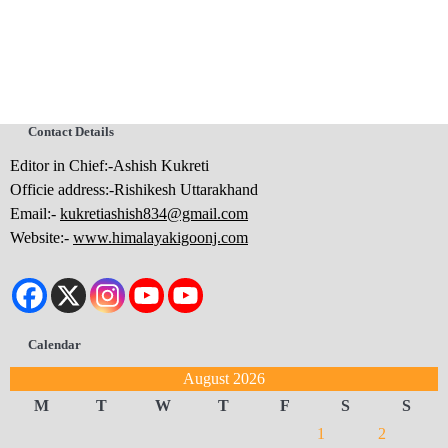
Contact Details
Editor in Chief:-Ashish Kukreti
Officie address:-Rishikesh Uttarakhand
Email:-
kukretiashish834@gmail.com
Website:-
www.himalayakigoonj.com
Calendar
August 2026
M
T
W
T
F
S
S
1
2