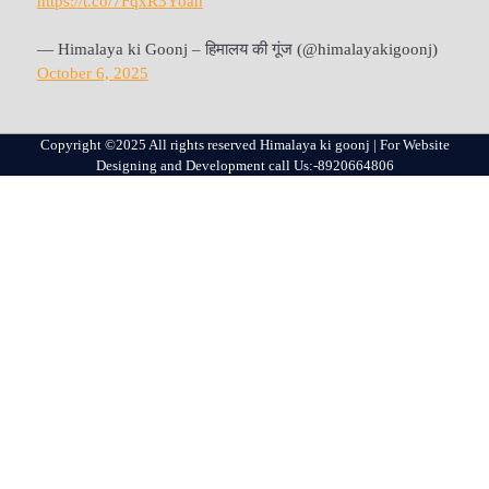
https://t.co/7FqxR3Yoah
— Himalaya ki Goonj – हिमालय की गूंज (@himalayakigoonj)
October 6, 2025
Copyright ©2025 All rights reserved Himalaya ki goonj | For Website
Designing and Development call Us:-8920664806