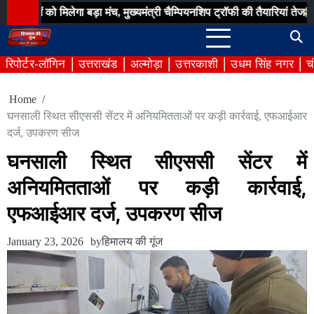
Skip
ो मिलेगा बड़ा मंच, मुख्यमंत्री चैम्पियनशिप ट्रॉफी की तैयारियां तेज
उत्तराख
to
content
रिपोर्टर-लॉगिन
उत्तराखंड
अल्मोड़ा
उत्तरकाशी
उधम सिंह नगर
च
Home
घनसाली स्थित सीएससी सेंटर में अनियमितताओं पर कड़ी कार्रवाई, एफआईआर
दर्ज, उपकरण सीज
घनसाली स्थित सीएससी सेंटर में
अनियमितताओं पर कड़ी कार्रवाई,
एफआईआर दर्ज, उपकरण सीज
January 23, 2026
by
हिमालय की गूंज