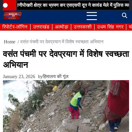
Skip
पोखरी क्षेत्र का भ्रमण कर एसएसपी दून ने कावंड मेले में पुलिस व्यवस्थाओं का 
to
content
रिपोर्टर-लॉगिन
उत्तराखंड
अल्मोड़ा
उत्तरकाशी
उधम सिंह नगर
च
Home
वसंत पंचमी पर देवप्रयाग में विशेष स्वच्छता अभियान
वसंत पंचमी पर देवप्रयाग में विशेष स्वच्छता
अभियान
January 23, 2026
by
हिमालय की गूंज