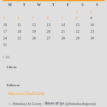
M
T
W
T
F
S
S
1
2
3
4
5
6
7
8
9
10
11
12
13
14
15
16
17
18
19
20
21
22
23
24
25
26
27
28
29
30
31
« Jul
Like us
Follow us
https://t.co/7FqxR3Yoah
— Himalaya ki Goonj – हिमालय की गूंज (@himalayakigoonj)