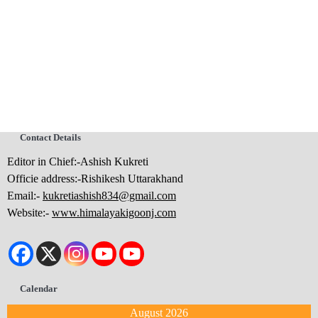
Contact Details
Editor in Chief:-Ashish Kukreti
Officie address:-Rishikesh Uttarakhand
Email:-
kukretiashish834@gmail.com
Website:-
www.himalayakigoonj.com
Calendar
August 2026