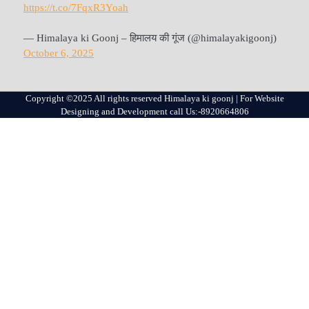
https://t.co/7FqxR3Yoah
— Himalaya ki Goonj – हिमालय की गूंज (@himalayakigoonj)
October 6, 2025
Copyright ©2025 All rights reserved Himalaya ki goonj | For Website
Designing and Development call Us:-8920664806