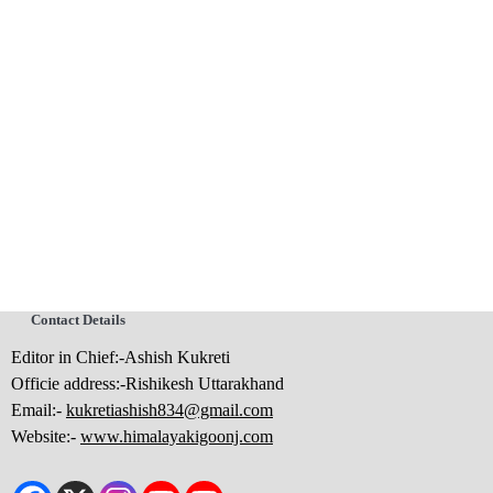
Contact Details
Editor in Chief:-Ashish Kukreti
Officie address:-Rishikesh Uttarakhand
Email:-
kukretiashish834@gmail.com
Website:-
www.himalayakigoonj.com