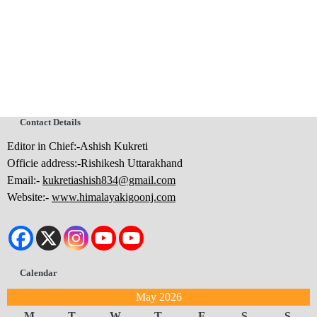
Contact Details
Editor in Chief:-Ashish Kukreti
Officie address:-Rishikesh Uttarakhand
Email:-
kukretiashish834@gmail.com
Website:-
www.himalayakigoonj.com
Calendar
May 2026
M
T
W
T
F
S
S