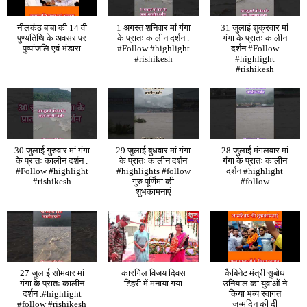
नीलकंठ बाबा की 14 वी
1 अगस्त शनिवार मां गंगा
31 जुलाई शुक्रवार मां
पुण्यतिथि के अवसर पर
के प्रातः कालीन दर्शन .
गंगा के प्रातः कालीन
पुष्पांजलि एवं भंडारा
#Follow #highlight
दर्शन #Follow
#rishikesh
#highlight
#rishikesh
30 जुलाई गुरुवार मां गंगा
29 जुलाई बुधवार मां गंगा
28 जुलाई मंगलवार मां
के प्रातः कालीन दर्शन .
के प्रातः कालीन दर्शन
गंगा के प्रातः कालीन
#Follow #highlight
#highlights #follow
दर्शन #highlight
#rishikesh
गुरु पूर्णिमा की
#follow
शुभकामनाएं
27 जुलाई सोमवार मां
कारगिल विजय दिवस
कैबिनेट मंत्री सुबोध
गंगा के प्रातः कालीन
टिहरी में मनाया गया
उनियाल का युवाओं ने
दर्शन .#highlight
किया भव्य स्वागत
#follow #rishikesh
जन्मदिन की दी