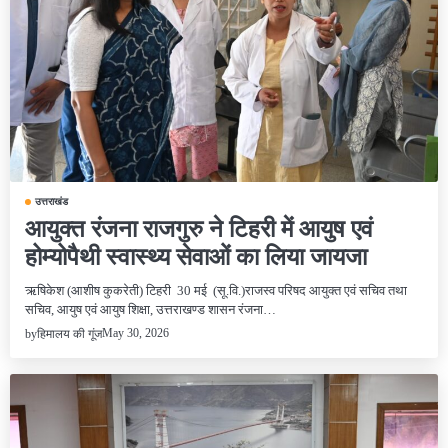
उत्तराखंड
आयुक्त रंजना राजगुरु ने टिहरी में आयुष एवं
होम्योपैथी स्वास्थ्य सेवाओं का लिया जायजा
ऋषिकेश (आशीष कुकरेती) टिहरी 30 मई (सू.वि.)राजस्व परिषद आयुक्त एवं सचिव तथा
सचिव, आयुष एवं आयुष शिक्षा, उत्तराखण्ड शासन रंजना…
May 30, 2026
by
हिमालय की गूंज