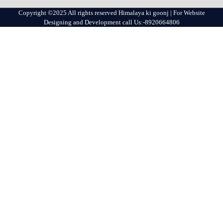
Copyright ©2025 All rights reserved Himalaya ki goonj | For Website
Designing and Development call Us:-8920664806