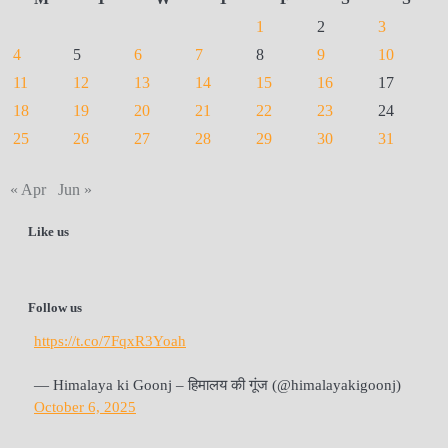
1
2
3
4
5
6
7
8
9
10
11
12
13
14
15
16
17
18
19
20
21
22
23
24
25
26
27
28
29
30
31
« Apr
Jun »
Like us
Follow us
https://t.co/7FqxR3Yoah
— Himalaya ki Goonj – हिमालय की गूंज (@himalayakigoonj)
October 6, 2025