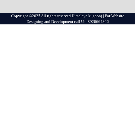
Copyright ©2025 All rights reserved Himalaya ki goonj | For Website
Designing and Development call Us:-8920664806