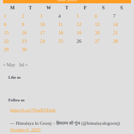
M
T
W
T
F
S
S
1
2
3
4
5
6
7
8
9
10
11
12
13
14
15
16
17
18
19
20
21
22
23
24
25
26
27
28
29
30
« May
Jul »
Like us
Follow us
https://t.co/7FqxR3Yoah
— Himalaya ki Goonj – हिमालय की गूंज (@himalayakigoonj)
October 6, 2025