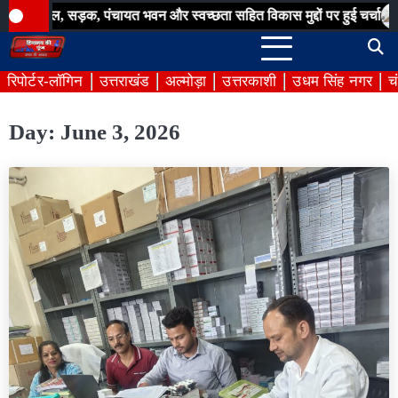
Skip
यजल, सड़क, पंचायत भवन और स्वच्छता सहित विकास मुद्दों पर हुई चर्चा
बिना
to
content
रिपोर्टर-लॉगिन
उत्तराखंड
अल्मोड़ा
उत्तरकाशी
उधम सिंह नगर
च
Day:
June 3, 2026