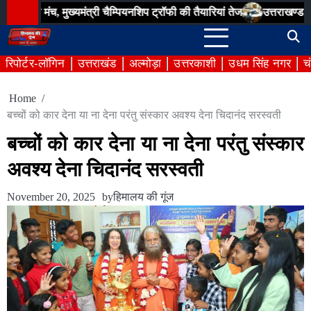
Skip
 मुख्यमंत्री चैम्पियनशिप ट्रॉफी की तैयारियां तेज
उत्तराखण्ड राज्य आंदोल
to
content
रिपोर्टर-लॉगिन
उत्तराखंड
अल्मोड़ा
उत्तरकाशी
उधम सिंह नगर
च
Home
बच्चों को कार देना या ना देना परंतु संस्कार अवश्य देना चिदानंद सरस्वती
बच्चों को कार देना या ना देना परंतु संस्कार
अवश्य देना चिदानंद सरस्वती
November 20, 2025
by
हिमालय की गूंज