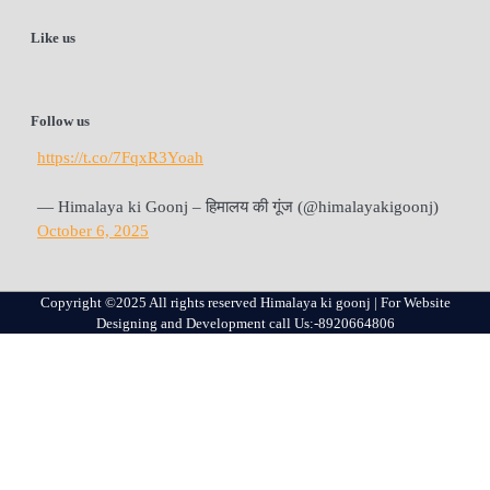
Like us
Follow us
https://t.co/7FqxR3Yoah
— Himalaya ki Goonj – हिमालय की गूंज (@himalayakigoonj)
October 6, 2025
Copyright ©2025 All rights reserved Himalaya ki goonj | For Website
Designing and Development call Us:-8920664806