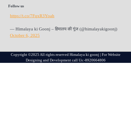
Follow us
https://t.co/7FqxR3Yoah
— Himalaya ki Goonj – हिमालय की गूंज (@himalayakigoonj)
October 6, 2025
Copyright ©2025 All rights reserved Himalaya ki goonj | For Website
Designing and Development call Us:-8920664806