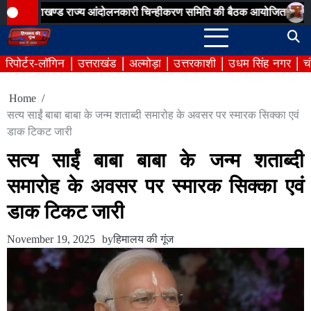
Skip
खण्ड राज्य आंदोलनकारी चिन्हीकरण समिति की बैठक आयोजित
जिला निर्वाचन
to
content
रिपोर्टर-लॉगिन
उत्तराखंड
अल्मोड़ा
उत्तरकाशी
उधम सिंह नगर
च
Home
सत्य साईं बाबा बाबा के जन्म शताब्दी समारोह के अवसर पर स्मारक सिक्का एवं
डाक टिकट जारी
सत्य साईं बाबा बाबा के जन्म शताब्दी
समारोह के अवसर पर स्मारक सिक्का एवं
डाक टिकट जारी
November 19, 2025
by
हिमालय की गूंज