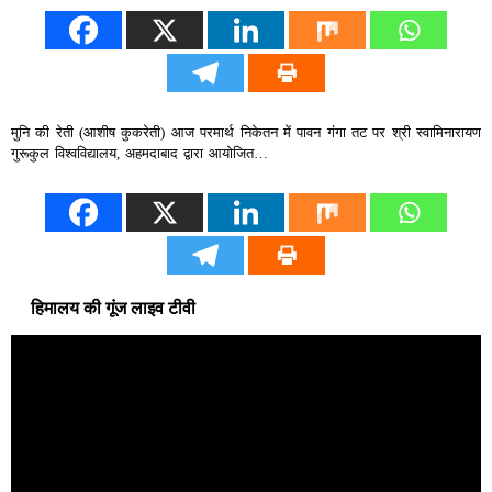
मुनि की रेती (आशीष कुकरेती) आज परमार्थ निकेतन में पावन गंगा तट पर श्री स्वामिनारायण
गुरूकुल विश्वविद्यालय, अहमदाबाद द्वारा आयोजित…
हिमालय की गूंज लाइव टीवी