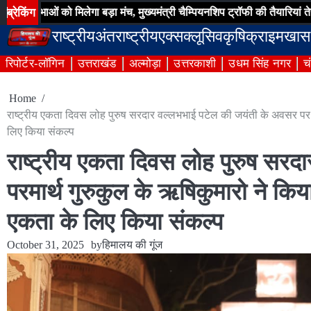
Skip
ब्रेकिंग
 को मिलेगा बड़ा मंच, मुख्यमंत्री चैम्पियनशिप ट्रॉफी की तैयारियां तेज
उत्तर
to
राष्ट्रीय
अंतराष्ट्रीय
एक्सक्लूसिव
कृषि
क्राइम
खास
content
रिपोर्टर-लॉगिन
उत्तराखंड
अल्मोड़ा
उत्तरकाशी
उधम सिंह नगर
च
Home
राष्ट्रीय एकता दिवस लोह पुरुष सरदार वल्लभभाई पटेल की जयंती के अवसर पर प
लिए किया संकल्प
राष्ट्रीय एकता दिवस लोह पुरुष सर
परमार्थ गुरुकुल के ऋषिकुमारो ने किय
एकता के लिए किया संकल्प
October 31, 2025
by
हिमालय की गूंज