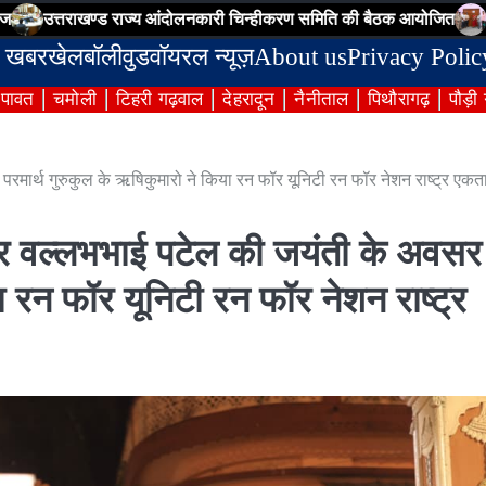
ाखण्ड राज्य आंदोलनकारी चिन्हीकरण समिति की बैठक आयोजित
जिला निर्वाच
 खबर
खेल
बॉलीवुड
वॉयरल न्यूज़
About us
Privacy Polic
ंपावत
चमोली
टिहरी गढ़वाल
देहरादून
नैनीताल
पिथौरागढ़
पौड़ी
रमार्थ गुरुकुल के ऋषिकुमारो ने किया रन फॉर यूनिटी रन फॉर नेशन राष्ट्र एकता
दार वल्लभभाई पटेल की जयंती के अवसर
ा रन फॉर यूनिटी रन फॉर नेशन राष्ट्र