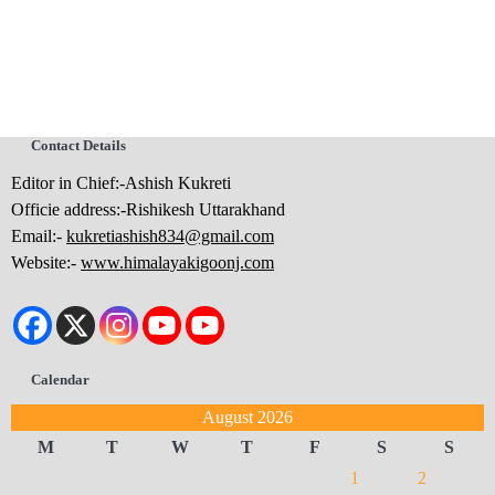
Contact Details
Editor in Chief:-Ashish Kukreti
Officie address:-Rishikesh Uttarakhand
Email:-
kukretiashish834@gmail.com
Website:-
www.himalayakigoonj.com
Calendar
August 2026
M
T
W
T
F
S
S
1
2