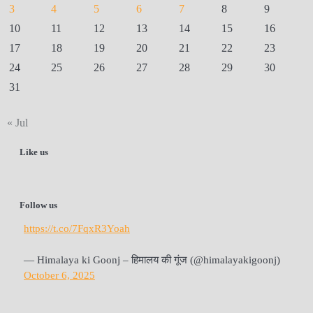
3
4
5
6
7
8
9
10
11
12
13
14
15
16
17
18
19
20
21
22
23
24
25
26
27
28
29
30
31
« Jul
Like us
Follow us
https://t.co/7FqxR3Yoah
— Himalaya ki Goonj – हिमालय की गूंज (@himalayakigoonj)
October 6, 2025