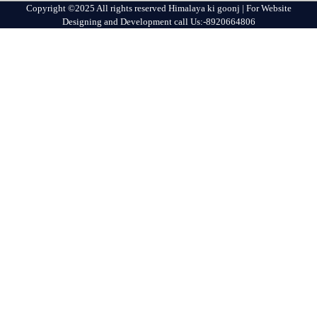
Copyright ©2025 All rights reserved Himalaya ki goonj | For Website
Designing and Development call Us:-8920664806