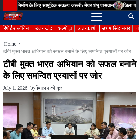
Skip
्माण के लिए सामूहिक संकल्प जरूरी: मेयर शंभू पासवान
जिला प्रशासन, जिला 
to
content
रिपोर्टर-लॉगिन
उत्तराखंड
अल्मोड़ा
उत्तरकाशी
उधम सिंह नगर
च
Home
टीबी मुक्त भारत अभियान को सफल बनाने के लिए समन्वित प्रयासों पर जोर
टीबी मुक्त भारत अभियान को सफल बनाने
के लिए समन्वित प्रयासों पर जोर
July 1, 2026
by
हिमालय की गूंज