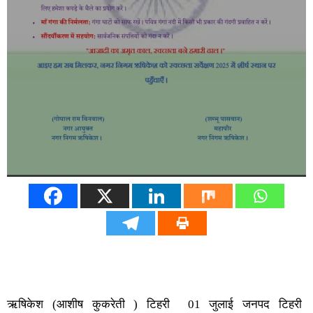
ऋषिकेश (आशीष कुकरेती ) टिहरी 01 जुलाई जनपद टिहरी