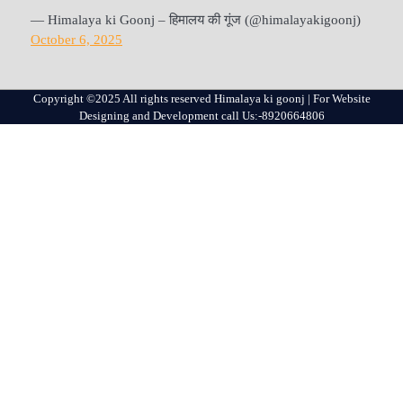
— Himalaya ki Goonj – हिमालय की गूंज (@himalayakigoonj)
October 6, 2025
Copyright ©2025 All rights reserved Himalaya ki goonj | For Website
Designing and Development call Us:-8920664806