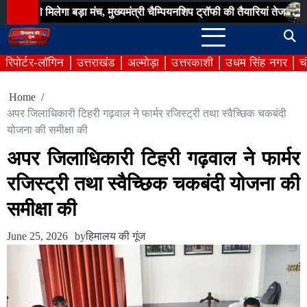
Skip
लेगा बड़ा मंच, मुख्यमंत्री चैम्पियनशिप ट्रॉफी की तैयारियां तेज
उत्तराखण्ड 
to
content
रिपोर्टर-लॉगिन
उत्तराखंड
अल्मोड़ा
उत्तरकाशी
उधम सिंह नगर
च
Home
अपर जिलाधिकारी टिहरी गढ़वाल ने फार्मर रजिस्ट्री तथा स्वैच्छिक चकबंदी
योजना की समीक्षा की
अपर जिलाधिकारी टिहरी गढ़वाल ने फार्मर
रजिस्ट्री तथा स्वैच्छिक चकबंदी योजना की
समीक्षा की
June 25, 2026
by
हिमालय की गूंज