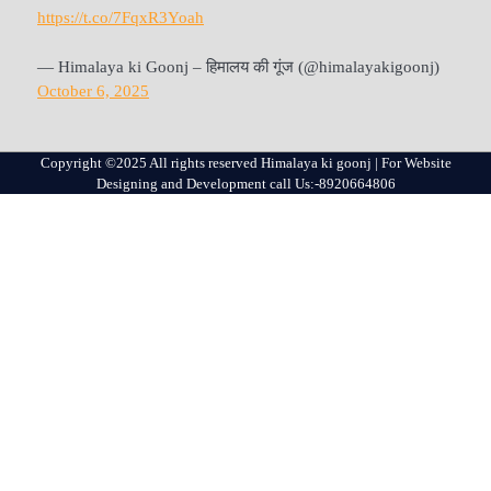
https://t.co/7FqxR3Yoah
— Himalaya ki Goonj – हिमालय की गूंज (@himalayakigoonj)
October 6, 2025
Copyright ©2025 All rights reserved Himalaya ki goonj | For Website
Designing and Development call Us:-8920664806