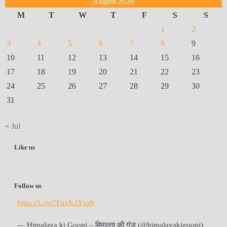
August 2026
M
T
W
T
F
S
S
1
2
3
4
5
6
7
8
9
10
11
12
13
14
15
16
17
18
19
20
21
22
23
24
25
26
27
28
29
30
31
« Jul
Like us
Follow us
https://t.co/7FqxR3Yoah
— Himalaya ki Goonj – हिमालय की गूंज (@himalayakigoonj)