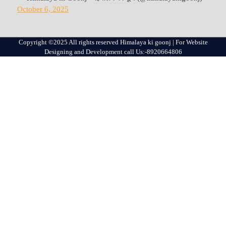
October 6, 2025
Copyright ©2025 All rights reserved Himalaya ki goonj | For Website
Designing and Development call Us:-8920664806