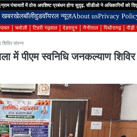
ं ठोस अपशिष्ट प्रबंधन होगा सुदृढ़, सीडीओ ने अधिकारियों को दिए कार्ययोजना तैयार 
 खबर
खेल
बॉलीवुड
वॉयरल न्यूज़
About us
Privacy Polic
ंपावत
चमोली
टिहरी गढ़वाल
देहरादून
नैनीताल
पिथौरागढ़
पौड़ी
 शिविर संपन्न
ला में पीएम स्वनिधि जनकल्याण शिविर