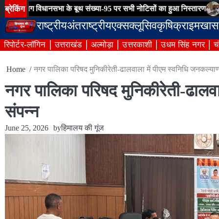
Skip
ब्रेकिंग
नसभा के बूथ संख्या-95 पर सभी नोटिसों का हुआ निस्तारण
ग्राम पंचायतों मे
to
राष्ट्रीय
अंतराष्ट्रीय
एक्सक्लूसिव
कृषि
क्राइम
खास
content
रिपोर्टर-लॉगिन
उत्तराखंड
अल्मोड़ा
उत्तरकाशी
उधम सिंह नगर
च
Home
नगर पालिका परिषद मुनिकीरेती-ढालवाला में पीएम स्वनिधि जनकल्याण
नगर पालिका परिषद मुनिकीरेती-ढालवा
संपन्न
June 25, 2026
by
हिमालय की गूंज