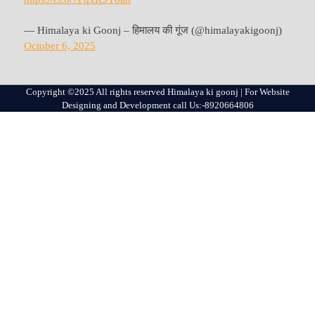
— Himalaya ki Goonj – हिमालय की गूंज (@himalayakigoonj)
October 6, 2025
Copyright ©2025 All rights reserved Himalaya ki goonj | For Website
Designing and Development call Us:-8920664806