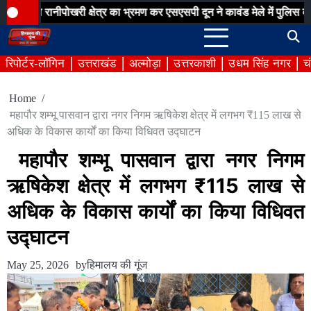
Skip
नीपोखरी क्षेत्र का भ्रमण कर एसएसपी दून ने कावंड मेले में पुलिस व्यवस्थाओं 
to
content
रिपोर्टर-लॉगिन
उत्तराखंड
अल्मोड़ा
उत्तरकाशी
उधम सिंह नगर
च
Home
​महापौर शम्भू पासवान द्वारा नगर निगम ऋषिकेश क्षेत्र में लगभग ₹115 लाख से
अधिक के विकास कार्यों का किया विधिवत उद्घाटन
​महापौर शम्भू पासवान द्वारा नगर निगम
ऋषिकेश क्षेत्र में लगभग ₹115 लाख से
अधिक के विकास कार्यों का किया विधिवत
उद्घाटन
May 25, 2026
by
हिमालय की गूंज