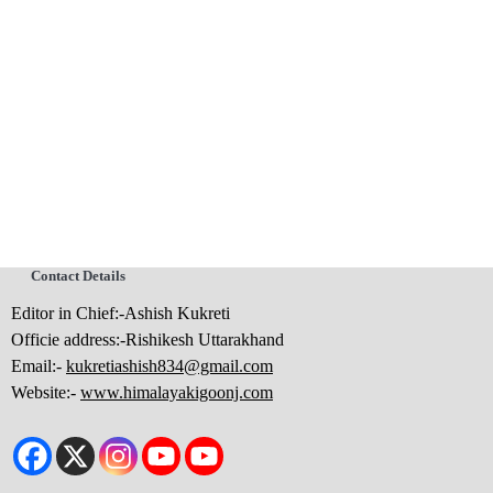
Contact Details
Editor in Chief:-Ashish Kukreti
Officie address:-Rishikesh Uttarakhand
Email:-
kukretiashish834@gmail.com
Website:-
www.himalayakigoonj.com