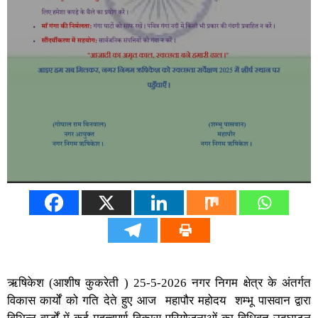
ऋषिकेश (आशीष कुकरेती ) 25-5-2026 ​नगर निगम क्षेत्र के अंतर्गत
विकास कार्यों को गति देते हुए आज महापौर महोदय शम्भू पासवान द्वारा