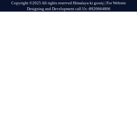
Copyright ©2025 All rights reserved Himalaya ki goonj | For Website
Designing and Development call Us:-8920664806