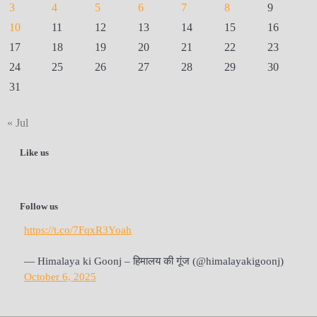
3
4
5
6
7
8
9
10
11
12
13
14
15
16
17
18
19
20
21
22
23
24
25
26
27
28
29
30
31
« Jul
Like us
Follow us
https://t.co/7FqxR3Yoah
— Himalaya ki Goonj – हिमालय की गूंज (@himalayakigoonj)
October 6, 2025