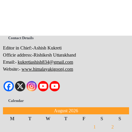
Contact Details
Editor in Chief:-Ashish Kukreti
Officie address:-Rishikesh Uttarakhand
Email:-
kukretiashish834@gmail.com
Website:-
www.himalayakigoonj.com
Calendar
August 2026
M
T
W
T
F
S
S
1
2