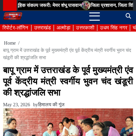
Skip
िक संकल्प जरूरी: मेयर शंभू पासवान
जिला प्रशासन, जिला विधिक सेवा प्राध
to
content
रिपोर्टर-लॉगिन
उत्तराखंड
अल्मोड़ा
उत्तरकाशी
उधम सिंह नगर
च
Home
बापू ग्राम में उत्तराखंड के पूर्व मुख्यमंत्री एंव पूर्व केंद्रीय मंत्री स्वर्गीय भुवन चंद
खंडूरी की श्रद्धांजलि सभा
बापू ग्राम में उत्तराखंड के पूर्व मुख्यमंत्री एंव
पूर्व केंद्रीय मंत्री स्वर्गीय भुवन चंद खंडूरी
की श्रद्धांजलि सभा
May 23, 2026
by
हिमालय की गूंज