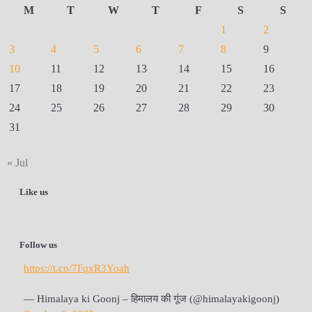
M
T
W
T
F
S
S
1
2
3
4
5
6
7
8
9
10
11
12
13
14
15
16
17
18
19
20
21
22
23
24
25
26
27
28
29
30
31
« Jul
Like us
Follow us
https://t.co/7FqxR3Yoah
— Himalaya ki Goonj – हिमालय की गूंज (@himalayakigoonj)