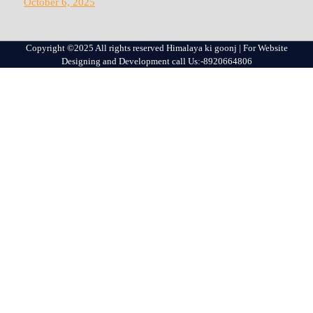
October 6, 2025
Copyright ©2025 All rights reserved Himalaya ki goonj | For Website
Designing and Development call Us:-8920664806