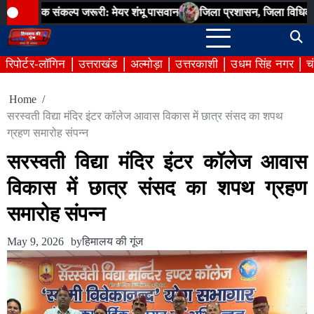
Skip
िक संकल्प जरूरी: मेयर शंभू पासवान
जिला प्रशासन, जिला विधिक सेवा प्राध
to
content
रिपोर्टर-लॉगिन
उत्तराखंड
अल्मोड़ा
उत्तरकाशी
उधम सिंह नगर
च
Home
सरस्वती विद्या मंदिर इंटर कॉलेज आवास विकास में छात्र संसद का शपथ
ग्रहण समारोह संपन्न
सरस्वती विद्या मंदिर इंटर कॉलेज आवास
विकास में छात्र संसद का शपथ ग्रहण
समारोह संपन्न
May 9, 2026
by
हिमालय की गूंज