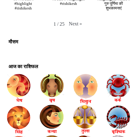
#highlight
#rishikesh
गुरु पूर्णिमा की
#rishikesh
शुभकामनाएं
Next
»
1
/
25
मौसम
आज का राशिफल