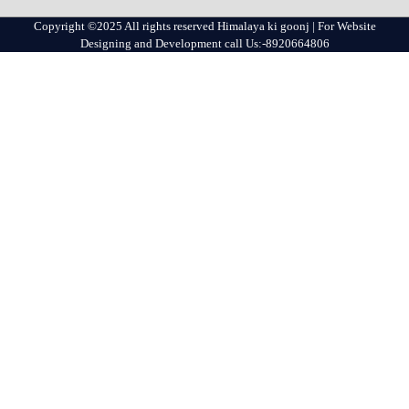
Copyright ©2025 All rights reserved Himalaya ki goonj | For Website
Designing and Development call Us:-8920664806