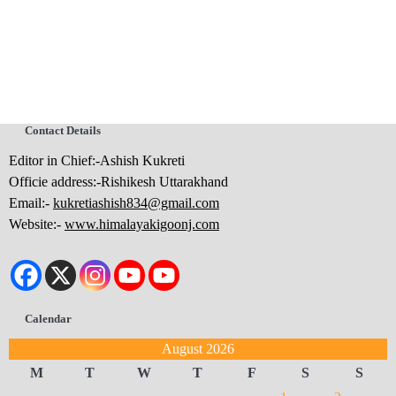
Contact Details
Editor in Chief:-Ashish Kukreti
Officie address:-Rishikesh Uttarakhand
Email:-
kukretiashish834@gmail.com
Website:-
www.himalayakigoonj.com
Calendar
August 2026
M
T
W
T
F
S
S