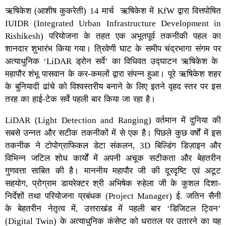
ऋषिकेश (आशीष कुकरेती) 14 मार्च ऋषिकेश में KfW द्वारा वित्तपोषित
IUIDR (Integrated Urban Infrastructure Development in
Rishikesh) परियोजना के तहत एक अभूतपूर्व तकनीकी पहल का
शानदार शुभारंभ किया गया। त्रिवेणी घाट के समीप चंद्रभागा संगम पर
अत्याधुनिक ‘LiDAR ड्रोन सर्वे’ का विधिवत उद्घाटन ऋषिकेश के
महापौर शंभू पासवान के कर-कमलों द्वारा संपन्न हुआ। पूरे ऋषिकेश शहर
के बुनियादी ढांचे को विश्वस्तरीय बनाने के लिए इतने वृहद स्तर पर इस
तरह का हाई-टेक सर्वे पहली बार किया जा रहा है।
LiDAR (Light Detection and Ranging) वर्तमान में दुनिया की
सबसे उन्नत और सटीक तकनीकों में से एक है। पिछले कुछ वर्षों में इस
तकनीक ने टोपोग्राफिकल डेटा संकलन, 3D बिल्डिंग डिज़ाइन और
विभिन्न जटिल शोध कार्यों में अपनी अचूक सटीकता और बेहतरीन
गुणवत्ता साबित की है। माननीय महापौर जी की दूरदृष्टि एवं अटूट
सहयोग, प्रोग्राम डायरेक्टर श्री अभिषेक रुहेला जी के कुशल दिशा-
निर्देशों तथा परियोजना प्रबंधक (Project Manager) ई. जतिन सैनी
के बेहतरीन नेतृत्व में, उत्तराखंड में पहली बार ‘डिजिटल ट्विन’
(Digital Twin) के अत्याधुनिक कंसेप्ट को धरातल पर उतारने का यह