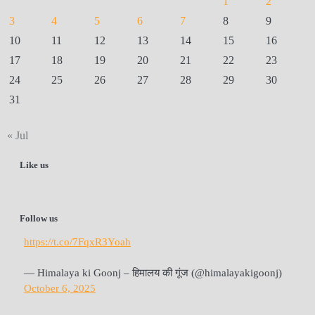
1
2
3
4
5
6
7
8
9
10
11
12
13
14
15
16
17
18
19
20
21
22
23
24
25
26
27
28
29
30
31
« Jul
Like us
Follow us
https://t.co/7FqxR3Yoah
— Himalaya ki Goonj – हिमालय की गूंज (@himalayakigoonj)
October 6, 2025