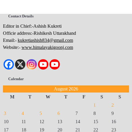
Contact Details
Editor in Chief:-Ashish Kukreti
Officie address:-Rishikesh Uttarakhand
Email:-
kukretiashish834@gmail.com
Website:-
www.himalayakigoonj.com
Calendar
August 2026
M
T
W
T
F
S
S
1
2
3
4
5
6
7
8
9
10
11
12
13
14
15
16
17
18
19
20
21
22
23