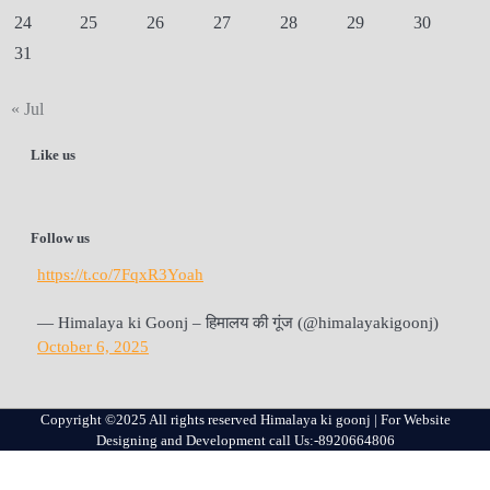
24
25
26
27
28
29
30
31
« Jul
Like us
Follow us
https://t.co/7FqxR3Yoah
— Himalaya ki Goonj – हिमालय की गूंज (@himalayakigoonj)
October 6, 2025
Copyright ©2025 All rights reserved Himalaya ki goonj | For Website
Designing and Development call Us:-8920664806