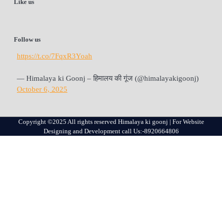
Like us
Follow us
https://t.co/7FqxR3Yoah
— Himalaya ki Goonj – हिमालय की गूंज (@himalayakigoonj)
October 6, 2025
Copyright ©2025 All rights reserved Himalaya ki goonj | For Website
Designing and Development call Us:-8920664806