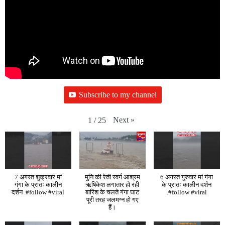
Subscribe to my channel
Next
»
1
/
25
7 अगस्त शुक्रवार मां
मुनि की रेती स्वर्ग आश्रम
6 अगस्त गुरुवार मां गंगा
गंगा के प्रातः कालीन
ऋषिकेश लगातार हो रही
के प्रातः कालीन दर्शन
दर्शन .#follow #viral
बारिश के चलते गंगा घाट
.#follow #viral
पूरी तरह जलमग्न हो गए
हैं।