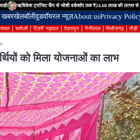
केश ट्रांजिट कैंप से जोशी वर्कशॉप तक ₹24.68 लाख की लागत से निर्मित इंटरलॉक
 खबर
खेल
बॉलीवुड
वॉयरल न्यूज़
About us
Privacy Polic
ंपावत
चमोली
टिहरी गढ़वाल
देहरादून
नैनीताल
पिथौरागढ़
पौड़ी
ाभ
ार्थियों को मिला योजनाओं का लाभ