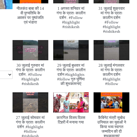
नीलकंठ बाबा की 14
1 अगस्त शनिवार मां
31 जुलाई शुक्रवार
वी पुण्यतिथि के
गंगा के प्रातः कालीन
मां गंगा के प्रातः
अवसर पर पुष्पांजलि
दर्शन . #Follow
कालीन दर्शन
एवं भंडारा
#highlight
#Follow
#rishikesh
#highlight
#rishikesh
30 जुलाई गुरुवार मां
29 जुलाई बुधवार मां
28 जुलाई मंगलवार
गंगा के प्रातः कालीन
गंगा के प्रातः कालीन
मां गंगा के प्रातः
दर्शन . #Follow
दर्शन #highlights
कालीन दर्शन
#highlight
#follow गुरु पूर्णिमा
#highlight
#rishikesh
की शुभकामनाएं
#follow
27 जुलाई सोमवार मां
कारगिल विजय दिवस
कैबिनेट मंत्री सुबोध
गंगा के प्रातः कालीन
टिहरी में मनाया गया
उनियाल का युवाओं ने
दर्शन .#highlight
किया भव्य स्वागत
#follow
जन्मदिन की दी
#rishikesh
शुभकामनाएं