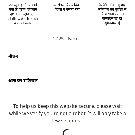
27 जुलाई सोमवार मां
कारगिल विजय दिवस
कैबिनेट मंत्री सुबोध
गंगा के प्रातः कालीन
टिहरी में मनाया गया
उनियाल का युवाओं ने
दर्शन .#highlight
किया भव्य स्वागत
#follow #rishikesh
जन्मदिन की दी
#viralreels
शुभकामनाएं
Next
»
1
/
25
मौसम
आज का राशिफल