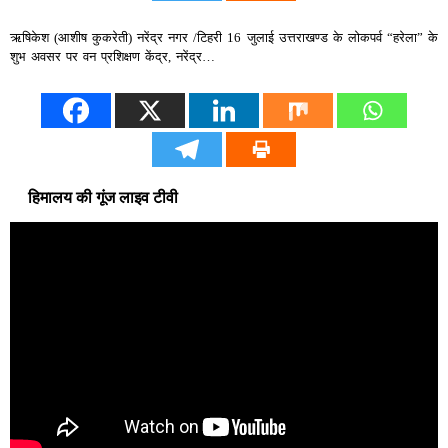
ऋषिकेश (आशीष कुकरेती) नरेंद्र नगर /टिहरी 16 जुलाई उत्तराखण्ड के लोकपर्व “हरेला” के
शुभ अवसर पर वन प्रशिक्षण केंद्र, नरेंद्र…
हिमालय की गूंज लाइव टीवी