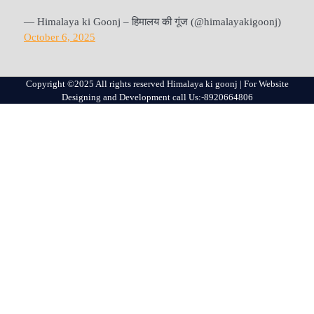
— Himalaya ki Goonj – हिमालय की गूंज (@himalayakigoonj)
October 6, 2025
Copyright ©2025 All rights reserved Himalaya ki goonj | For Website
Designing and Development call Us:-8920664806